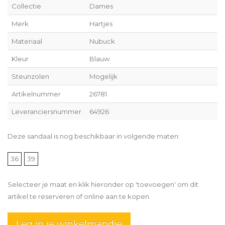
Collectie
Dames
Merk
Hartjes
Materiaal
Nubuck
Kleur
Blauw
Steunzolen
Mogelijk
Artikelnummer
26781
Leveranciersnummer
64926
Deze sandaal is nog beschikbaar in volgende maten:
36
39
Selecteer je maat en klik hieronder op 'toevoegen' om dit
artikel te reserveren of online aan te kopen.
Leg in je winkelmandje