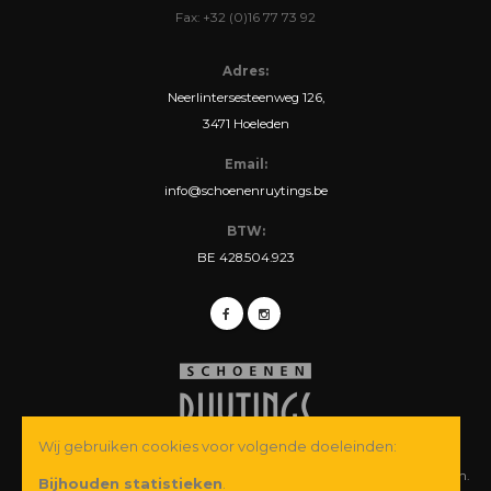
Fax: +32 (0)16 77 73 92
Adres:
Neerlintersesteenweg 126,
3471 Hoeleden
Email:
info@schoenenruytings.be
BTW:
BE 428.504.923
Wij gebruiken cookies voor volgende doeleinden:
© Copyright 2026 Schoenen Ruytings BVBA. Alle rechten voorbehouden.
Bijhouden statistieken
.