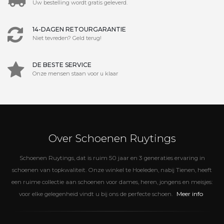
Uw bestelling wordt gratis geleverd.
14-DAGEN RETOURGARANTIE
Niet tevreden? Geld terug!
DE BESTE SERVICE
Onze mensen staan voor u klaar
Over Schoenen Ruytings
Schoenen Ruytings, dat is ruim 50 jaar en 3 generaties ervaring in
schoenen van topkwaliteit. Onze winkel te Hoeleden, nabij Tienen, heeft
een ruime collectie aan schoenen voor dames, heren, jongens en meisjes:
Meer info
voor elke gelegenheid vindt u bij ons de perfecte schoen.