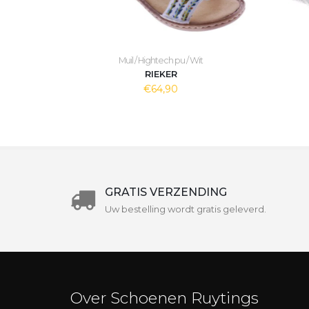
Muil / Hightech pu / Wit
RIEKER
€64,90
GRATIS VERZENDING
Uw bestelling wordt gratis geleverd.
Over Schoenen Ruytings