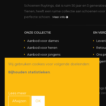
Schoenen Ruytings, dat is ruim 50 jaar en 3 generatie
Tienen, heeft een ruime collectie aan schoenen voor 
perfecte schoen.
Meer info
ONZE COLLECTIE
EN VERD
Aanbod voor dames
Lever
Aanbod voor heren
Retou
Aanbod voor jongens
Ons p
Aanbod voor meisjes
Algem
Wij gebruiken cookies voor volgende doeleinden:
Aanbod handtassen
Bijhouden statistieken
.
© Copyright 2026 Schoenen Ruytings 
Lees meer
Webdesign
&
webshop ontwikkeling
door
Zen
Afwijzen
OK