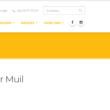
ndje
+32 16 77 73 97
ONGENS
MEISJES
OVER ONS
 Muil