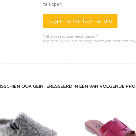
te kopen.
Leg in je winkelmandje
Wil je deze schoen eerst passen?
Leg hem in je winkelmandje, plaats een reservatie en
MISSCHIEN OOK GEINTERESSEERD IN ÉÉN VAN VOLGENDE PR