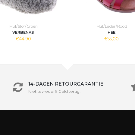
Muil / Stof / Groen
Muil / Leder / Rood
VERBENAS
HEE
€44,90
€55,00
14-DAGEN RETOURGARANTIE
Niet tevreden? Geld terug!