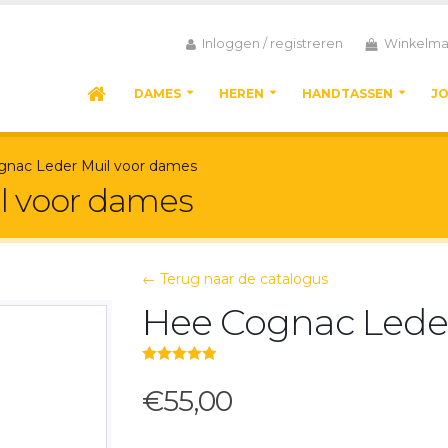
Inloggen / registreren
Winkelma
DAMES
HEREN
HANDTASSEN
J
nac Leder Muil voor dames
l voor dames
← Terug naar de catalogus
Hee Cognac Leder
5.00
out of 5
€55,00