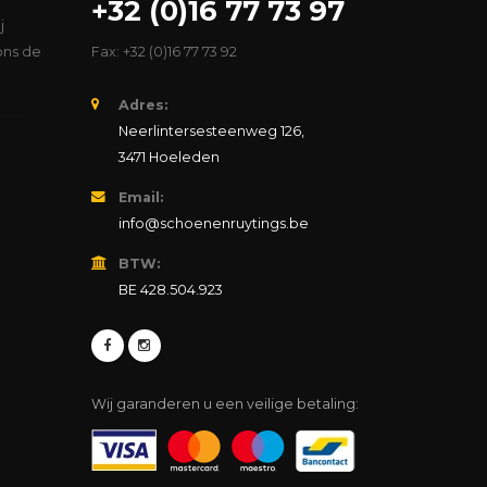
+32 (0)16 77 73 97
j
ons de
Fax: +32 (0)16 77 73 92
Adres:
Neerlintersesteenweg 126,
3471 Hoeleden
Email:
info@schoenenruytings.be
BTW:
BE 428.504.923
Wij garanderen u een veilige betaling: