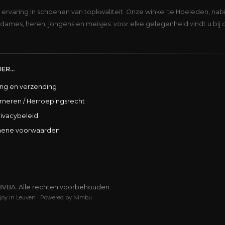
s ervaring in schoenen van topkwaliteit. Onze winkel te Hoeleden, nabi
dames, heren, jongens en meisjes: voor elke gelegenheid vindt u bij 
ER...
ing en verzending
rneren / Herroepingsrecht
rivacybeleid
ene voorwaarden
BVBA. Alle rechten voorbehouden.
joy in Leuven
·
Powered by Nimbu