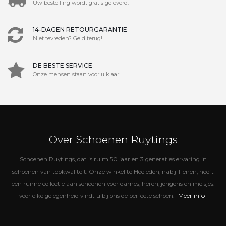
Uw bestelling wordt gratis geleverd.
14-DAGEN RETOURGARANTIE
Niet tevreden? Geld terug!
DE BESTE SERVICE
Onze mensen staan voor u klaar
Over Schoenen Ruytings
Schoenen Ruytings, dat is ruim 50 jaar en 3 generaties ervaring in
schoenen van topkwaliteit. Onze winkel te Hoeleden, nabij Tienen, heeft
een ruime collectie aan schoenen voor dames, heren, jongens en meisjes:
Meer info
voor elke gelegenheid vindt u bij ons de perfecte schoen.