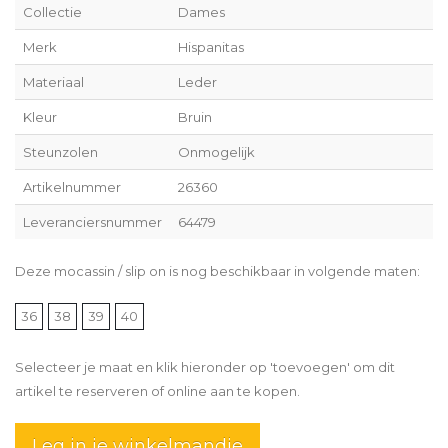
Collectie
Dames
Merk
Hispanitas
Materiaal
Leder
Kleur
Bruin
Steunzolen
Onmogelijk
Artikelnummer
26360
Leveranciersnummer
64479
Deze mocassin / slip on is nog beschikbaar in volgende maten:
36
38
39
40
Selecteer je maat en klik hieronder op 'toevoegen' om dit
artikel te reserveren of online aan te kopen.
Leg in je winkelmandje