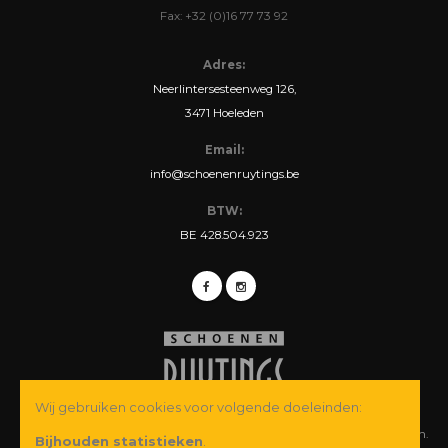
Fax: +32 (0)16 77 73 92
Adres:
Neerlintersesteenweg 126,
3471 Hoeleden
Email:
info@schoenenruytings.be
BTW:
BE 428.504.923
Wij gebruiken cookies voor volgende doeleinden:
© Copyright 2026 Schoenen Ruytings BVBA. Alle rechten voorbehouden.
Bijhouden statistieken
.