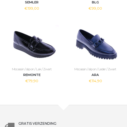
SEMLER
BLG
€199,00
€99,00
Mocassin / slip on / Lak / Zwart
Mocassin / slip on / Leder / Zwart
REMONTE
ARA
€79,90
€114,90
GRATIS VERZENDING