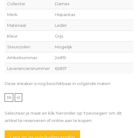
Collectie
Dames
Merk
Hispanitas
Materiaal
Leder
Kleur
Grijs
Steunzolen
Mogelijk
Artikelnummer
24819
Leveranciersnummer
62857
Deze sneaker is nog beschikbaar in volgende maten:
36
41
Selecteer je maat en klik hieronder op 'toevoegen' om dit
artikel te reserveren of online aan te kopen.
Leg in je winkelmandje