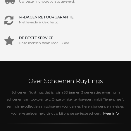
Uw bestelling wordt gratis geleverd.
14-DAGEN RETOURGARANTIE
Niet tevreden? Geld terug!
DE BESTE SERVICE
Onze mensen staan voor u klaar
Over Schoenen Ruytings
Schoenen Ruytings, dat is ruim 50 jaar en 3 generaties ervaring in
schoenen van topkwaliteit. Onze winkel te Hoeleden, nabij Tienen, heeft
een ruime collectie aan schoenen voor dames, heren, jongens en meisjes:
Meer info
voor elke gelegenheid vindt u bij ons de perfecte schoen.