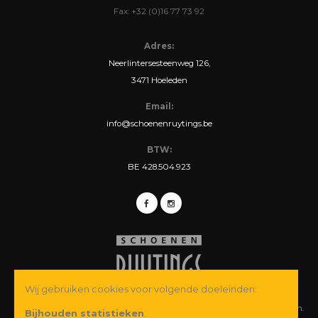
Fax: +32 (0)16 77 73 92
Adres:
Neerlintersesteenweg 126,
3471 Hoeleden
Email:
info@schoenenruytings.be
BTW:
BE 428.504.923
Wij gebruiken cookies voor volgende doeleinden:
© Copyright 2026 Schoenen Ruytings BVBA. Alle rechten voorbehouden.
Bijhouden statistieken
.