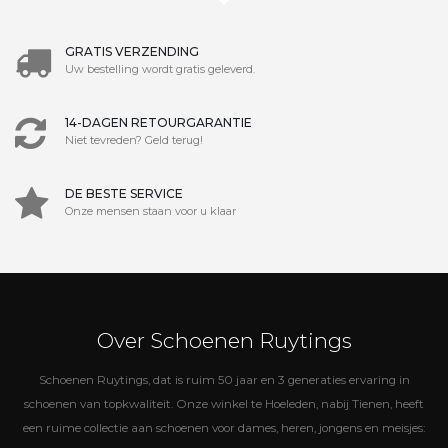
GRATIS VERZENDING
Uw bestelling wordt gratis geleverd.
14-DAGEN RETOURGARANTIE
Niet tevreden? Geld terug!
DE BESTE SERVICE
Onze mensen staan voor u klaar
Over Schoenen Ruytings
Schoenen Ruytings, dat is ruim 50 jaar en 3 generaties ervaring in
schoenen van topkwaliteit. Onze winkel te Hoeleden, nabij Tienen, heeft
een ruime collectie aan schoenen voor dames, heren, jongens en meisjes: