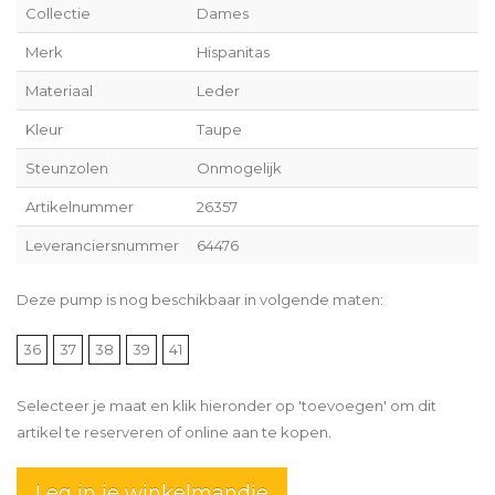
Collectie
Dames
Merk
Hispanitas
Materiaal
Leder
Kleur
Taupe
Steunzolen
Onmogelijk
Artikelnummer
26357
Leveranciersnummer
64476
Deze pump is nog beschikbaar in volgende maten:
36
37
38
39
41
Selecteer je maat en klik hieronder op 'toevoegen' om dit
artikel te reserveren of online aan te kopen.
Leg in je winkelmandje