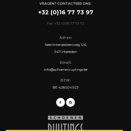
VRAGEN? CONTACTEER ONS:
+32 (0)16 77 73 97
Fax: +32 (0)16 77 73 92
Adres:
Neerlintersesteenweg 126,
3471 Hoeleden
Email:
info@schoenenruytings.be
BTW:
BE 428.504.923