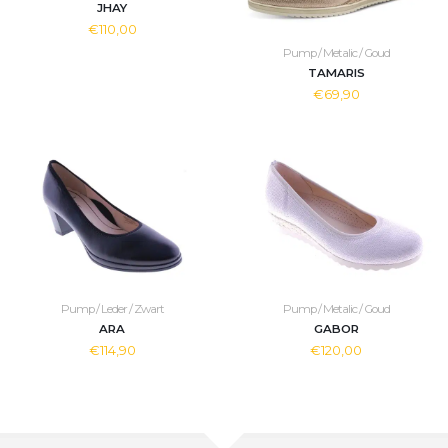
JHAY
€110,00
Pump / Metalic / Goud
TAMARIS
€69,90
Pump / Leder / Zwart
Pump / Metalic / Goud
ARA
GABOR
€114,90
€120,00