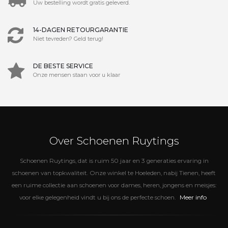
Uw bestelling wordt gratis geleverd.
14-DAGEN RETOURGARANTIE
Niet tevreden? Geld terug!
DE BESTE SERVICE
Onze mensen staan voor u klaar
Over Schoenen Ruytings
Schoenen Ruytings, dat is ruim 50 jaar en 3 generaties ervaring in
schoenen van topkwaliteit. Onze winkel te Hoeleden, nabij Tienen, heeft
een ruime collectie aan schoenen voor dames, heren, jongens en meisjes:
Meer info
voor elke gelegenheid vindt u bij ons de perfecte schoen.