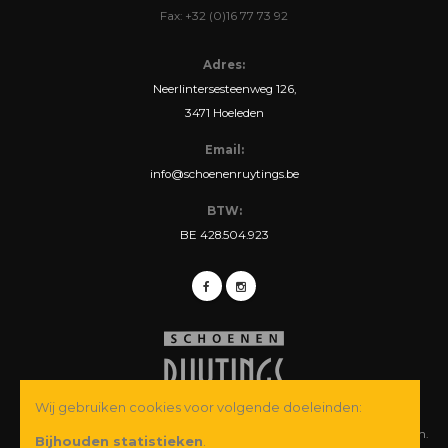
Fax: +32 (0)16 77 73 92
Adres:
Neerlintersesteenweg 126,
3471 Hoeleden
Email:
info@schoenenruytings.be
BTW:
BE 428.504.923
Wij gebruiken cookies voor volgende doeleinden:
© Copyright 2026 Schoenen Ruytings BVBA. Alle rechten voorbehouden.
Bijhouden statistieken
.