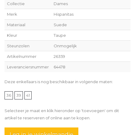
Collectie
Dames
Merk
Hispanitas
Materiaal
Suede
Kleur
Taupe
Steunzolen
Onmogelijk
Artikelnummer
26359
Leveranciersnummer
64478
Deze enkellaars is nog beschikbaar in volgende maten:
36
39
41
Selecteer je maat en klik hieronder op 'toevoegen' om dit
artikel te reserveren of online aan te kopen.
Leg in je winkelmandje