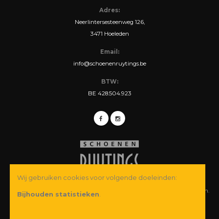
Adres:
Neerlintersesteenweg 126,
3471 Hoeleden
Email:
info@schoenenruytings.be
BTW:
BE 428.504.923
Wij gebruiken cookies voor volgende doeleinden:
© Copyright 2026 Schoenen Ruytings BVBA. Alle rechten voorbehouden.
Bijhouden statistieken
.
Webdesign
&
webshop ontwikkeling
door
Zenjoy in Leuven
·
Powered by
Nimbu