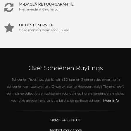
14-DAGEN RETOURGARANTIE
Niet tevreden? Geld terug!
DE BESTE SERVICE
Onze mensen staan voor u klaar
Over Schoenen Ruytings
Schoenen Ruytings, dat is ruim 50 jaar en 3 generaties ervaring in
schoenen van topkwaliteit. Onze winkel te Hoeleden, nabij Tienen, heeft
een ruime collectie aan schoenen voor dames, heren, jongens en meisjes:
Meer info
voor elke gelegenheid vindt u bij ons de perfecte schoen.
ONZE COLLECTIE
Aanbod voor dames