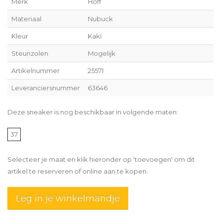
Merk
Hoff
Materiaal
Nubuck
Kleur
Kaki
Steunzolen
Mogelijk
Artikelnummer
25571
Leveranciersnummer
63646
Deze sneaker is nog beschikbaar in volgende maten:
37
Selecteer je maat en klik hieronder op 'toevoegen' om dit
artikel te reserveren of online aan te kopen.
Leg in je winkelmandje