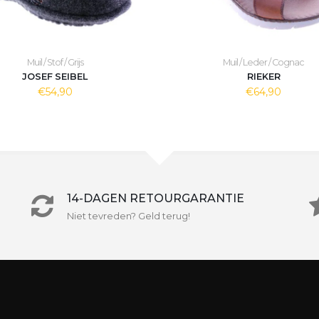
Muil / Stof / Grijs
Muil / Leder / Cognac
JOSEF SEIBEL
RIEKER
€54,90
€64,90
14-DAGEN RETOURGARANTIE
Niet tevreden? Geld terug!