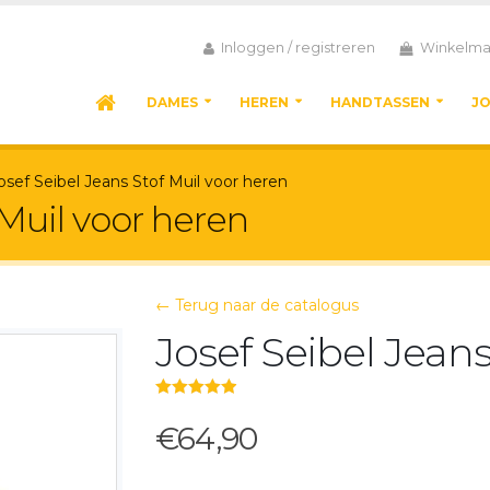
Inloggen / registreren
Winkelma
DAMES
HEREN
HANDTASSEN
J
osef Seibel Jeans Stof Muil voor heren
 Muil voor heren
← Terug naar de catalogus
Josef Seibel Jeans
5.00
out of 5
€64,90