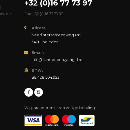
+32 (0)16 77 73 97
j
ons de
Fax: +32 (0)16 77 73 92
Adres:
Neerlintersesteenweg 126,
3471 Hoeleden
Email:
info@schoenenruytings.be
BTW:
BE 428.504.923
Wij garanderen u een veilige betaling: