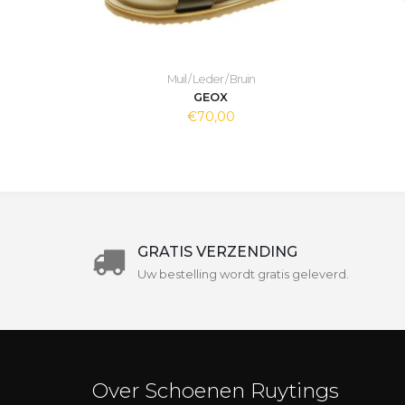
Muil / Leder / Bruin
GEOX
€70,00
GRATIS VERZENDING
Uw bestelling wordt gratis geleverd.
Over Schoenen Ruytings