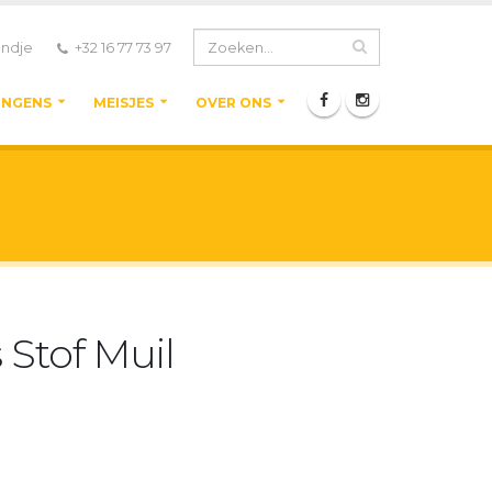
ndje
+32 16 77 73 97
ONGENS
MEISJES
OVER ONS
 Stof Muil