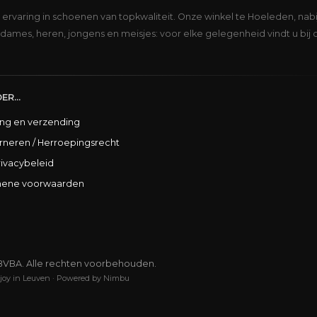
s ervaring in schoenen van topkwaliteit. Onze winkel te Hoeleden, nabi
dames, heren, jongens en meisjes: voor elke gelegenheid vindt u bij 
ER...
ing en verzending
rneren / Herroepingsrecht
rivacybeleid
ene voorwaarden
BVBA. Alle rechten voorbehouden.
joy in Leuven
·
Powered by Nimbu