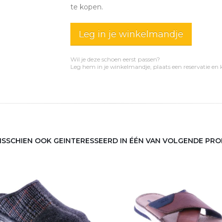
te kopen.
Leg in je winkelmandje
Wil je deze schoen eerst passen?
Leg hem in je winkelmandje, plaats een reservatie en
MISSCHIEN OOK GEINTERESSEERD IN ÉÉN VAN VOLGENDE PR