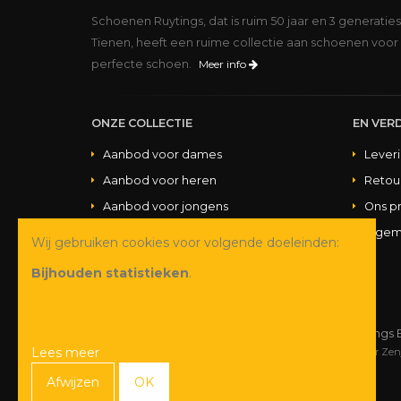
Schoenen Ruytings, dat is ruim 50 jaar en 3 generatie
Tienen, heeft een ruime collectie aan schoenen voor 
perfecte schoen.
Meer info
ONZE COLLECTIE
EN VERD
Aanbod voor dames
Lever
Aanbod voor heren
Retou
Aanbod voor jongens
Ons p
Aanbod voor meisjes
Algem
Wij gebruiken cookies voor volgende doeleinden:
Aanbod handtassen
Bijhouden statistieken
.
© Copyright 2026 Schoenen Ruytings 
Lees meer
Webdesign
&
webshop ontwikkeling
door
Zen
Afwijzen
OK