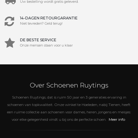
Uw bestelling wordt gratis geleverd.
14-DAGEN RETOURGARANTIE
Niet tevreden? Geld terug!
DE BESTE SERVICE
Onze mensen staan voor u klaar
Over Schoenen Ruytings
Schoenen Ruytings, dat is ruim 50 jaar en 3 generaties ervaring in
schoenen van topkwaliteit. Onze winkel te Hoeleden, nabij Tienen, heeft
een ruime collectie aan schoenen voor dames, heren, jongens en meisjes:
Meer info
voor elke gelegenheid vindt u bij ons de perfecte schoen.