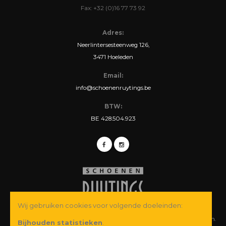
Fax: +32 (0)16 77 73 92
Adres:
Neerlintersesteenweg 126,
3471 Hoeleden
Email:
info@schoenenruytings.be
BTW:
BE 428.504.923
Wij gebruiken cookies voor volgende doeleinden:
© Copyright 2026 Schoenen Ruytings BVBA. Alle rechten voorbehouden.
Bijhouden statistieken
.