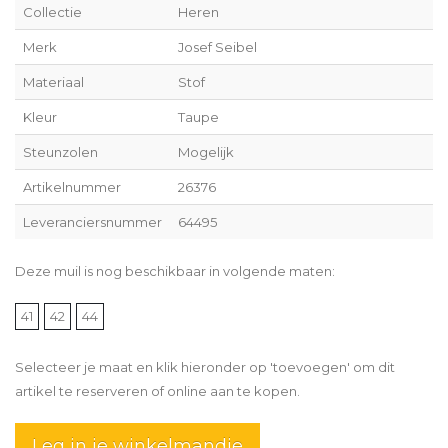
Collectie
Heren
Merk
Josef Seibel
Materiaal
Stof
Kleur
Taupe
Steunzolen
Mogelijk
Artikelnummer
26376
Leveranciersnummer
64495
Deze muil is nog beschikbaar in volgende maten:
41
42
44
Selecteer je maat en klik hieronder op 'toevoegen' om dit
artikel te reserveren of online aan te kopen.
Leg in je winkelmandje