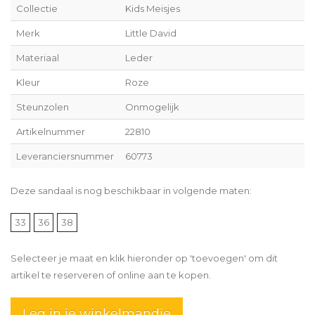
Collectie
Kids Meisjes
Merk
Little David
Materiaal
Leder
Kleur
Roze
Steunzolen
Onmogelijk
Artikelnummer
22810
Leveranciersnummer
60773
Deze sandaal is nog beschikbaar in volgende maten:
33
36
38
Selecteer je maat en klik hieronder op 'toevoegen' om dit
artikel te reserveren of online aan te kopen.
Leg in je winkelmandje