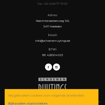
Fax: +32 (0)16 77 73 92
Adres:
Neerlintersesteenweg 126,
3471 Hoeleden
Email:
info@schoenenruytings.be
BTW:
BE 428.504.923
Wij gebruiken cookies voor volgende doeleinden:
© Copyright 2026 Schoenen Ruytings BVBA. Alle rechten voorbehouden.
Bijhouden statistieken
.