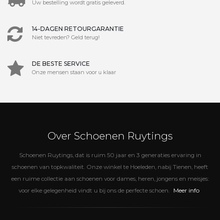
Uw bestelling wordt gratis geleverd.
14-DAGEN RETOURGARANTIE
Niet tevreden? Geld terug!
DE BESTE SERVICE
Onze mensen staan voor u klaar
Over Schoenen Ruytings
Schoenen Ruytings, dat is ruim 50 jaar en 3 generaties ervaring in
schoenen van topkwaliteit. Onze winkel te Hoeleden, nabij Tienen, heeft
een ruime collectie aan schoenen voor dames, heren, jongens en meisjes:
Meer info
voor elke gelegenheid vindt u bij ons de perfecte schoen.