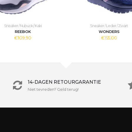
Sneaker / Nubuck / Kaki
Sneaker / Leder / Zwart
REEBOK
WONDERS
€109,90
€155,00
14-DAGEN RETOURGARANTIE
Niet tevreden? Geld terug!