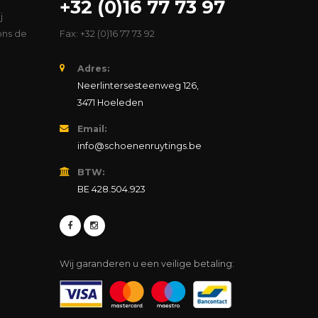
+32 (0)16 77 73 97
j
ons de
Fax: +32 (0)16 77 73 92
Adres:
Neerlintersesteenweg 126,
3471 Hoeleden
Email:
info@schoenenruytings.be
BTW:
BE 428.504.923
Wij garanderen u een veilige betaling: