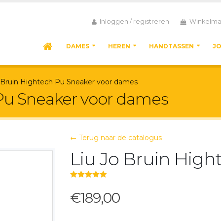
Inloggen / registreren
Winkelma
DAMES
HEREN
HANDTASSEN
J
o Bruin Hightech Pu Sneaker voor dames
 Pu Sneaker voor dames
← Terug naar de catalogus
Liu Jo Bruin High
5.00
out of 5
€189,00