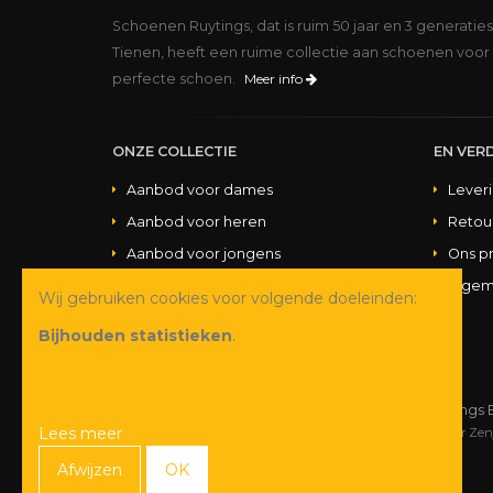
Schoenen Ruytings, dat is ruim 50 jaar en 3 generatie
Tienen, heeft een ruime collectie aan schoenen voor 
perfecte schoen.
Meer info
ONZE COLLECTIE
EN VERD
Aanbod voor dames
Lever
Aanbod voor heren
Retou
Aanbod voor jongens
Ons p
Aanbod voor meisjes
Algem
Wij gebruiken cookies voor volgende doeleinden:
Aanbod handtassen
Bijhouden statistieken
.
© Copyright 2026 Schoenen Ruytings 
Lees meer
Webdesign
&
webshop ontwikkeling
door
Zen
Afwijzen
OK