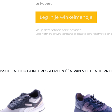
te kopen.
Leg in je winkelmandje
Wil je deze schoen eerst passen?
Leg hem in je winkelmandje, plaats een reservatie en
MISSCHIEN OOK GEINTERESSEERD IN ÉÉN VAN VOLGENDE PR