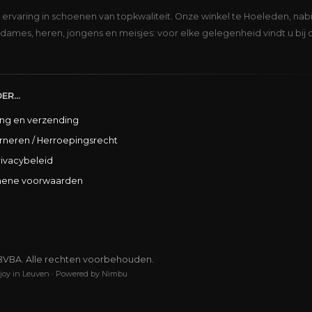
s ervaring in schoenen van topkwaliteit. Onze winkel te Hoeleden, nabi
dames, heren, jongens en meisjes: voor elke gelegenheid vindt u bij 
ER...
ing en verzending
rneren / Herroepingsrecht
rivacybeleid
ene voorwaarden
BVBA. Alle rechten voorbehouden.
joy in Leuven
·
Powered by Nimbu