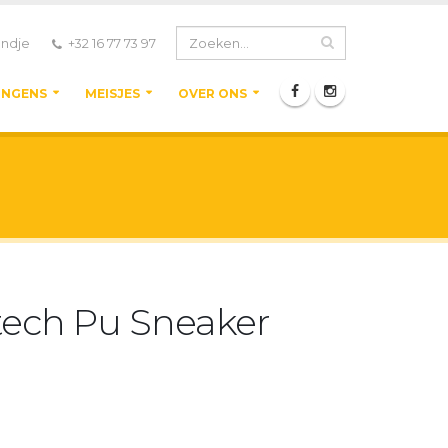
ndje
+32 16 77 73 97
ONGENS
MEISJES
OVER ONS
tech Pu Sneaker