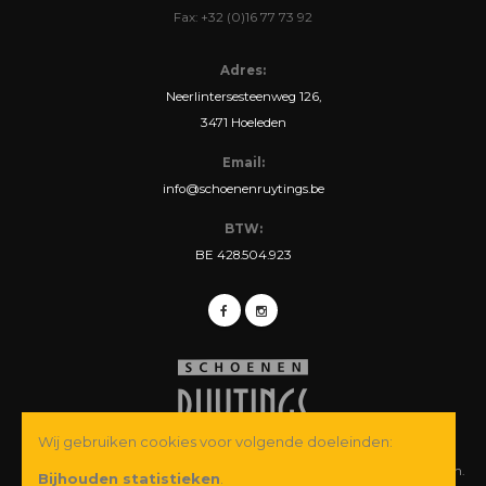
Fax: +32 (0)16 77 73 92
Adres:
Neerlintersesteenweg 126,
3471 Hoeleden
Email:
info@schoenenruytings.be
BTW:
BE 428.504.923
Wij gebruiken cookies voor volgende doeleinden:
© Copyright 2026 Schoenen Ruytings BVBA. Alle rechten voorbehouden.
Bijhouden statistieken
.