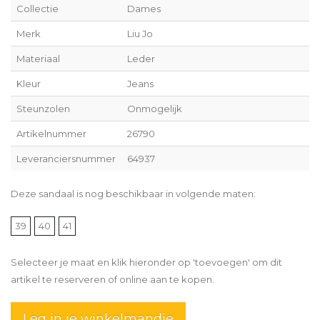
Collectie
Dames
Merk
Liu Jo
Materiaal
Leder
Kleur
Jeans
Steunzolen
Onmogelijk
Artikelnummer
26790
Leveranciersnummer
64937
Deze sandaal is nog beschikbaar in volgende maten:
39
40
41
Selecteer je maat en klik hieronder op 'toevoegen' om dit
artikel te reserveren of online aan te kopen.
Leg in je winkelmandje