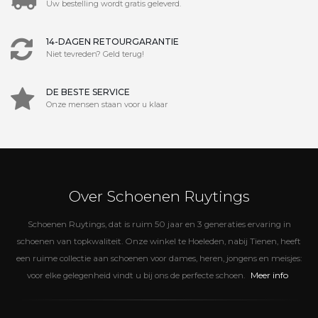
Uw bestelling wordt gratis geleverd.
14-DAGEN RETOURGARANTIE
Niet tevreden? Geld terug!
DE BESTE SERVICE
Onze mensen staan voor u klaar
Over Schoenen Ruytings
Schoenen Ruytings, dat is ruim 50 jaar en 3 generaties ervaring in
schoenen van topkwaliteit. Onze winkel te Hoeleden, nabij Tienen, heeft
een ruime collectie aan schoenen voor dames, heren, jongens en meisjes:
Meer info
voor elke gelegenheid vindt u bij ons de perfecte schoen.