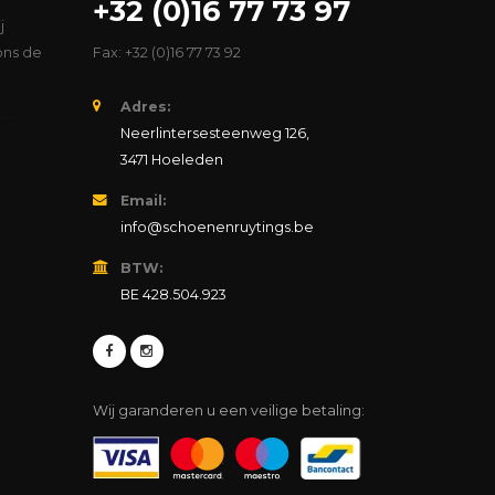
+32 (0)16 77 73 97
j
ons de
Fax: +32 (0)16 77 73 92
Adres:
Neerlintersesteenweg 126,
3471 Hoeleden
Email:
info@schoenenruytings.be
BTW:
BE 428.504.923
Wij garanderen u een veilige betaling: