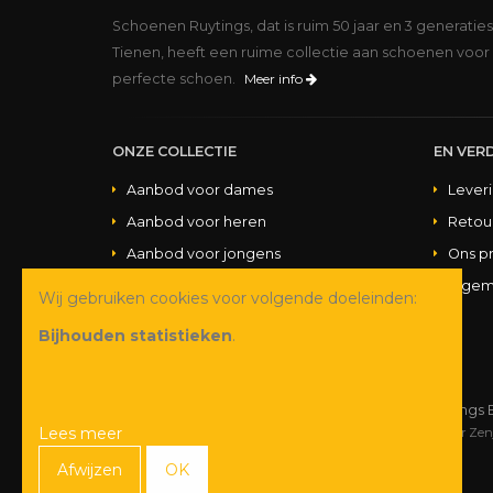
Schoenen Ruytings, dat is ruim 50 jaar en 3 generatie
Tienen, heeft een ruime collectie aan schoenen voor 
perfecte schoen.
Meer info
ONZE COLLECTIE
EN VERD
Aanbod voor dames
Lever
Aanbod voor heren
Retou
Aanbod voor jongens
Ons p
Aanbod voor meisjes
Algem
Wij gebruiken cookies voor volgende doeleinden:
Aanbod handtassen
Bijhouden statistieken
.
© Copyright 2026 Schoenen Ruytings 
Lees meer
Webdesign
&
webshop ontwikkeling
door
Zen
Afwijzen
OK