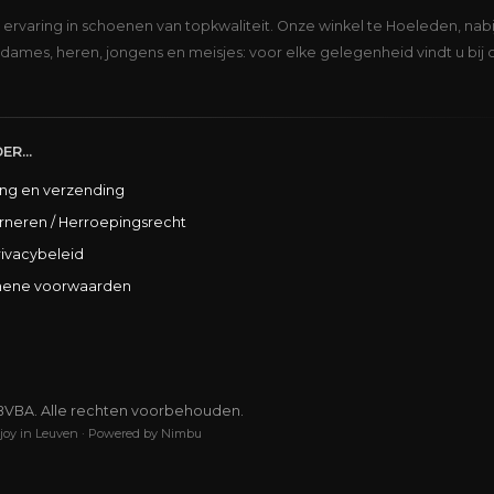
s ervaring in schoenen van topkwaliteit. Onze winkel te Hoeleden, nabi
dames, heren, jongens en meisjes: voor elke gelegenheid vindt u bij 
ER...
ing en verzending
rneren / Herroepingsrecht
rivacybeleid
ene voorwaarden
BVBA. Alle rechten voorbehouden.
joy in Leuven
·
Powered by Nimbu