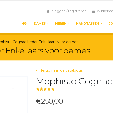
Inloggen / registreren
Winkelma
DAMES
HEREN
HANDTASSEN
J
phisto Cognac Leder Enkellaars voor dames
 Enkellaars voor dames
← Terug naar de catalogus
Mephisto Cognac 
5.00
out of 5
€250,00