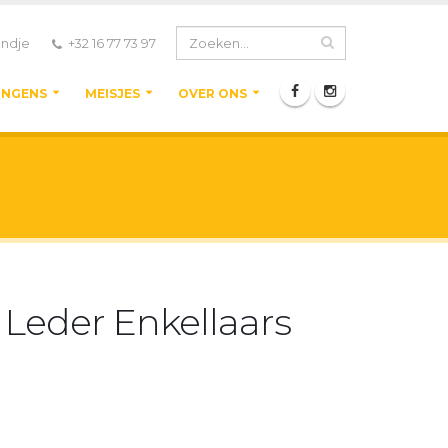
ndje
+32 16 77 73 97
ONGENS
MEISJES
OVER ONS
Leder Enkellaars