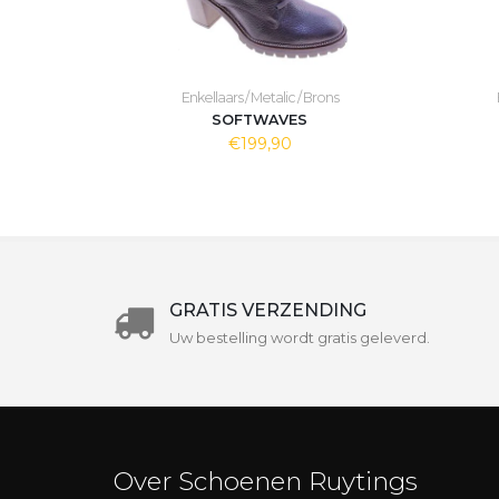
Enkellaars / Metalic / Brons
SOFTWAVES
€199,90
GRATIS VERZENDING
Uw bestelling wordt gratis geleverd.
Over Schoenen Ruytings