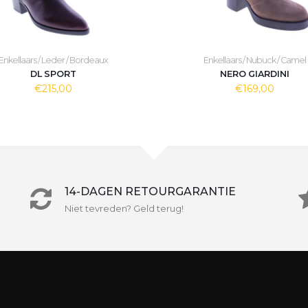
Enkellaars / Leder / Bordeaux
Enkellaars / Nubuck / Camel
DL SPORT
NERO GIARDINI
€215,00
€169,00
14-DAGEN RETOURGARANTIE
Niet tevreden? Geld terug!