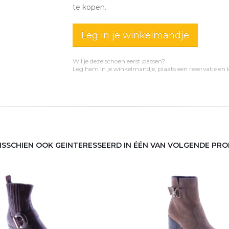
te kopen.
Leg in je winkelmandje
Wil je deze schoen eerst passen?
Leg hem in je winkelmandje, plaats een reservatie en
MISSCHIEN OOK GEINTERESSEERD IN ÉÉN VAN VOLGENDE PR