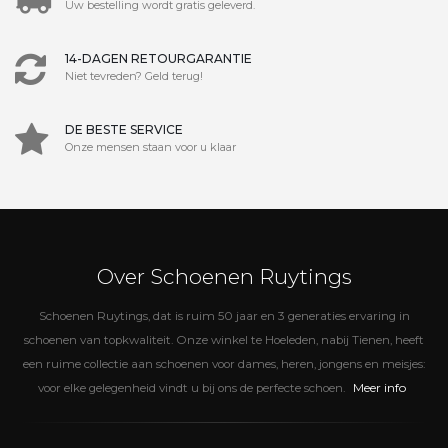
Uw bestelling wordt gratis geleverd.
14-DAGEN RETOURGARANTIE
Niet tevreden? Geld terug!
DE BESTE SERVICE
Onze mensen staan voor u klaar
Over Schoenen Ruytings
Schoenen Ruytings, dat is ruim 50 jaar en 3 generaties ervaring in
schoenen van topkwaliteit. Onze winkel te Hoeleden, nabij Tienen, heeft
een ruime collectie aan schoenen voor dames, heren, jongens en meisjes:
Meer info
voor elke gelegenheid vindt u bij ons de perfecte schoen.