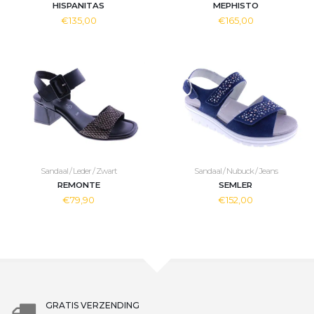
HISPANITAS
MEPHISTO
€135,00
€165,00
Sandaal / Leder / Zwart
Sandaal / Nubuck / Jeans
REMONTE
SEMLER
€79,90
€152,00
GRATIS VERZENDING