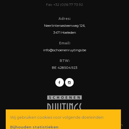
Fax: +32 (0)16 77 73 92
Adres:
Neerlintersesteenweg 126,
3471 Hoeleden
Email:
info@schoenenruytings.be
BTW:
BE 428.504.923
Wij gebruiken cookies voor volgende doeleinden:
© Copyright 2026 Schoenen Ruytings BVBA. Alle rechten voorbehouden.
Bijhouden statistieken
.