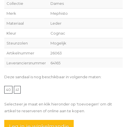
Collectie
Dames
Merk
Mephisto
Materiaal
Leder
Kleur
Cognac
Steunzolen
Mogelijk
Artikelnummer
26063
Leveranciersnummer
64165
Deze sandaal is nog beschikbaar in volgende maten:
40
41
Selecteer je maat en klik hieronder op 'toevoegen' om dit
artikel te reserveren of online aan te kopen.
Leg in je winkelmandje