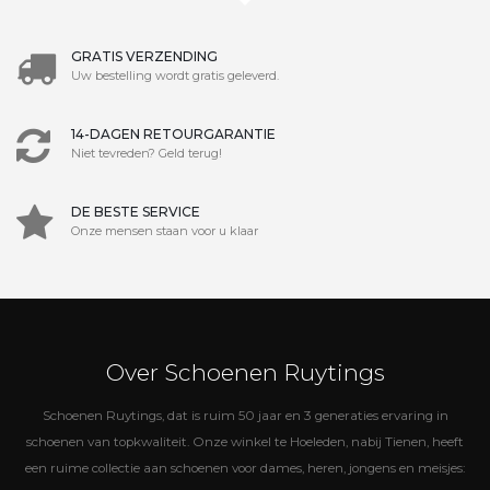
GRATIS VERZENDING
Uw bestelling wordt gratis geleverd.
14-DAGEN RETOURGARANTIE
Niet tevreden? Geld terug!
DE BESTE SERVICE
Onze mensen staan voor u klaar
Over Schoenen Ruytings
Schoenen Ruytings, dat is ruim 50 jaar en 3 generaties ervaring in
schoenen van topkwaliteit. Onze winkel te Hoeleden, nabij Tienen, heeft
een ruime collectie aan schoenen voor dames, heren, jongens en meisjes: