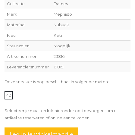
Collectie
Dames
Merk
Mephisto
Materiaal
Nubuck
Kleur
Kaki
Steunzolen
Mogelijk
Artikelnummer
23816
Leveranciersnummer
61819
Deze sneaker is nog beschikbaar in volgende maten:
42
Selecteer je maat en klik hieronder op 'toevoegen' om dit
artikel te reserveren of online aan te kopen.
Leg in je winkelmandje