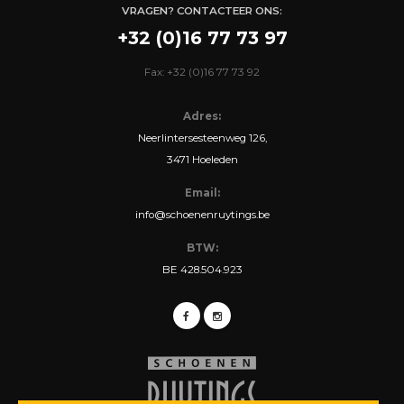
VRAGEN? CONTACTEER ONS:
+32 (0)16 77 73 97
Fax: +32 (0)16 77 73 92
Adres:
Neerlintersesteenweg 126,
3471 Hoeleden
Email:
info@schoenenruytings.be
BTW:
BE 428.504.923