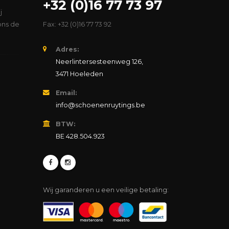
+32 (0)16 77 73 97
j
ons de
Fax: +32 (0)16 77 73 92
Adres:
Neerlintersesteenweg 126,
3471 Hoeleden
Email:
info@schoenenruytings.be
BTW:
BE 428.504.923
Wij garanderen u een veilige betaling: