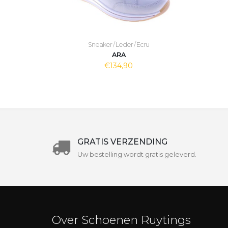
Sneaker / Leder / Ecru
ARA
€134,90
GRATIS VERZENDING
Uw bestelling wordt gratis geleverd.
Over Schoenen Ruytings