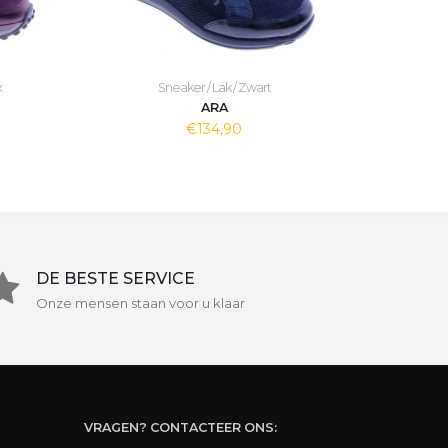
x
Sneaker / Lak / Zwart
ARA
€134,90
DE BESTE SERVICE
Onze mensen staan voor u klaar
VRAGEN? CONTACTEER ONS: