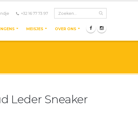
ndje
+32 16 77 73 97
ONGENS
MEISJES
OVER ONS
ud Leder Sneaker