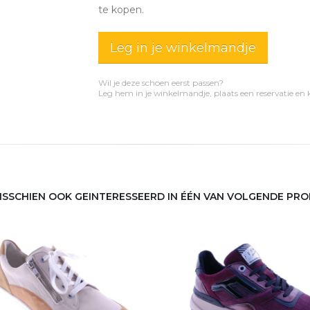
te kopen.
Leg in je winkelmandje
Wil je deze schoen eerst passen?
Leg hem in je winkelmandje, plaats een reservatie en
MISSCHIEN OOK GEINTERESSEERD IN ÉÉN VAN VOLGENDE PR