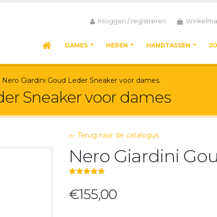
Inloggen / registreren
Winkelma
DAMES
HEREN
HANDTASSEN
J
Nero Giardini Goud Leder Sneaker voor dames
der Sneaker voor dames
← Terug naar de catalogus
Nero Giardini Go
5.00
out of 5
€155,00