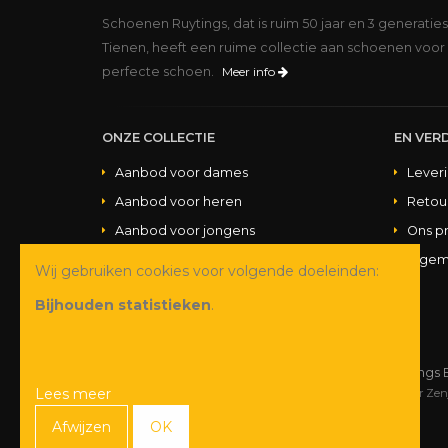
Schoenen Ruytings, dat is ruim 50 jaar en 3 generatie
Tienen, heeft een ruime collectie aan schoenen voor 
perfecte schoen.
Meer info
ONZE COLLECTIE
EN VERD
Aanbod voor dames
Lever
Aanbod voor heren
Retou
Aanbod voor jongens
Ons p
Aanbod voor meisjes
Algem
Wij gebruiken cookies voor volgende doeleinden:
Aanbod handtassen
Bijhouden statistieken
.
© Copyright 2026 Schoenen Ruytings 
Lees meer
Webdesign
&
webshop ontwikkeling
door
Zen
Afwijzen
OK