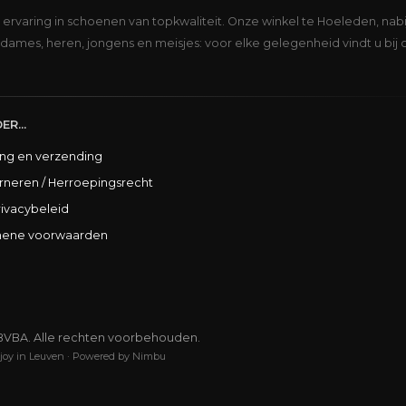
s ervaring in schoenen van topkwaliteit. Onze winkel te Hoeleden, nabi
dames, heren, jongens en meisjes: voor elke gelegenheid vindt u bij 
ER...
ing en verzending
rneren / Herroepingsrecht
rivacybeleid
ene voorwaarden
BVBA. Alle rechten voorbehouden.
joy in Leuven
·
Powered by Nimbu