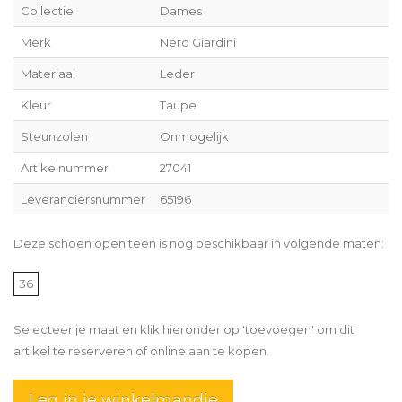
Collectie
Dames
Merk
Nero Giardini
Materiaal
Leder
Kleur
Taupe
Steunzolen
Onmogelijk
Artikelnummer
27041
Leveranciersnummer
65196
Deze schoen open teen is nog beschikbaar in volgende maten:
36
Selecteer je maat en klik hieronder op 'toevoegen' om dit
artikel te reserveren of online aan te kopen.
Leg in je winkelmandje