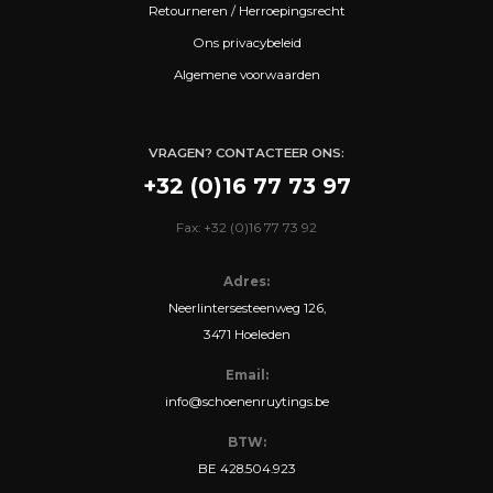
Retourneren / Herroepingsrecht
Ons privacybeleid
Algemene voorwaarden
VRAGEN? CONTACTEER ONS:
+32 (0)16 77 73 97
Fax: +32 (0)16 77 73 92
Adres:
Neerlintersesteenweg 126,
3471 Hoeleden
Email:
info@schoenenruytings.be
BTW:
BE 428.504.923