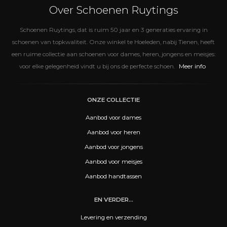
Over Schoenen Ruytings
Schoenen Ruytings, dat is ruim 50 jaar en 3 generaties ervaring in
schoenen van topkwaliteit. Onze winkel te Hoeleden, nabij Tienen, heeft
een ruime collectie aan schoenen voor dames, heren, jongens en meisjes:
Meer info
voor elke gelegenheid vindt u bij ons de perfecte schoen.
ONZE COLLECTIE
Aanbod voor dames
Aanbod voor heren
Aanbod voor jongens
Aanbod voor meisjes
Aanbod handtassen
EN VERDER...
Levering en verzending