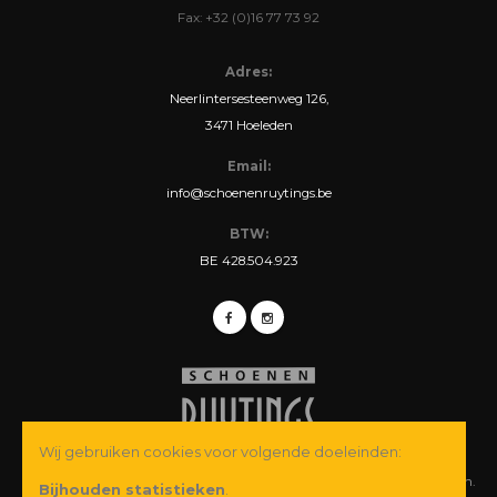
Fax: +32 (0)16 77 73 92
Adres:
Neerlintersesteenweg 126,
3471 Hoeleden
Email:
info@schoenenruytings.be
BTW:
BE 428.504.923
Wij gebruiken cookies voor volgende doeleinden:
© Copyright 2026 Schoenen Ruytings BVBA. Alle rechten voorbehouden.
Bijhouden statistieken
.