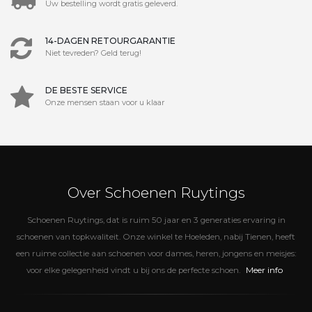
Uw bestelling wordt gratis geleverd.
14-DAGEN RETOURGARANTIE
Niet tevreden? Geld terug!
DE BESTE SERVICE
Onze mensen staan voor u klaar
Over Schoenen Ruytings
Schoenen Ruytings, dat is ruim 50 jaar en 3 generaties ervaring in
schoenen van topkwaliteit. Onze winkel te Hoeleden, nabij Tienen, heeft
een ruime collectie aan schoenen voor dames, heren, jongens en meisjes:
Meer info
voor elke gelegenheid vindt u bij ons de perfecte schoen.