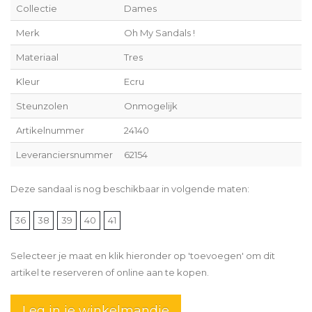
Collectie
Dames
Merk
Oh My Sandals !
Materiaal
Tres
Kleur
Ecru
Steunzolen
Onmogelijk
Artikelnummer
24140
Leveranciersnummer
62154
Deze sandaal is nog beschikbaar in volgende maten:
36
38
39
40
41
Selecteer je maat en klik hieronder op 'toevoegen' om dit
artikel te reserveren of online aan te kopen.
Leg in je winkelmandje