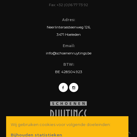
Fax: +32 (0)16 77 73 92
Adres:
Neerlintersesteenweg 126,
3471 Hoeleden
Email:
info@schoenenruytings.be
BTW:
BE 428.504.923
Wij gebruiken cookies voor volgende doeleinden:
© Copyright 2026 Schoenen Ruytings BVBA. Alle rechten voorbehouden.
Bijhouden statistieken
.