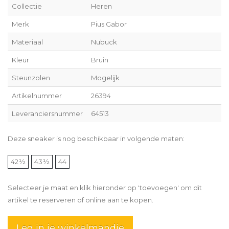
Collectie
Heren
Merk
Pius Gabor
Materiaal
Nubuck
Kleur
Bruin
Steunzolen
Mogelijk
Artikelnummer
26394
Leveranciersnummer
64513
Deze sneaker is nog beschikbaar in volgende maten:
42½
43½
44
Selecteer je maat en klik hieronder op 'toevoegen' om dit
artikel te reserveren of online aan te kopen.
Leg in je winkelmandje