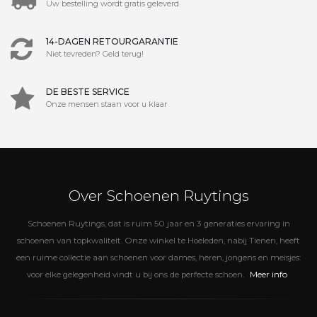
Uw bestelling wordt gratis geleverd.
14-DAGEN RETOURGARANTIE
Niet tevreden? Geld terug!
DE BESTE SERVICE
Onze mensen staan voor u klaar
Over Schoenen Ruytings
Schoenen Ruytings, dat is ruim 50 jaar en 3 generaties ervaring in
schoenen van topkwaliteit. Onze winkel te Hoeleden, nabij Tienen, heeft
een ruime collectie aan schoenen voor dames, heren, jongens en meisjes:
Meer info
voor elke gelegenheid vindt u bij ons de perfecte schoen.