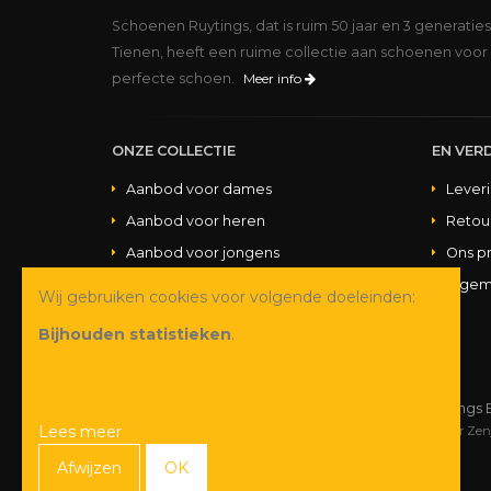
Schoenen Ruytings, dat is ruim 50 jaar en 3 generatie
Tienen, heeft een ruime collectie aan schoenen voor 
perfecte schoen.
Meer info
ONZE COLLECTIE
EN VERD
Aanbod voor dames
Lever
Aanbod voor heren
Retou
Aanbod voor jongens
Ons p
Aanbod voor meisjes
Algem
Wij gebruiken cookies voor volgende doeleinden:
Aanbod handtassen
Bijhouden statistieken
.
© Copyright 2026 Schoenen Ruytings 
Lees meer
Webdesign
&
webshop ontwikkeling
door
Zen
Afwijzen
OK