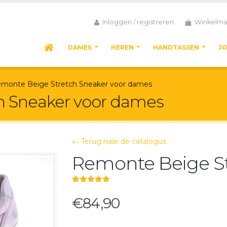
Inloggen / registreren
Winkelma
DAMES
HEREN
HANDTASSEN
J
monte Beige Stretch Sneaker voor dames
h Sneaker voor dames
← Terug naar de catalogus
Remonte Beige St
5.00
out of 5
€84,90