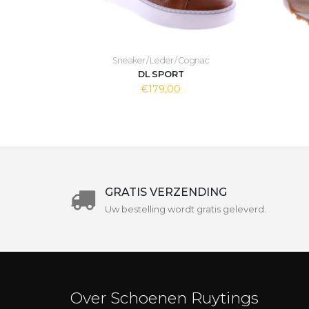
Sneaker / Leder / Cognac
DL SPORT
€179,00
GRATIS VERZENDING
Uw bestelling wordt gratis geleverd.
Over Schoenen Ruytings