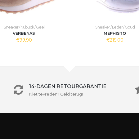
Sneaker / Nubuck / Geel
Sneaker / Leder / Goud
VERBENAS
MEPHISTO
€99,90
€215,00
14-DAGEN RETOURGARANTIE
Niet tevreden? Geld terug!