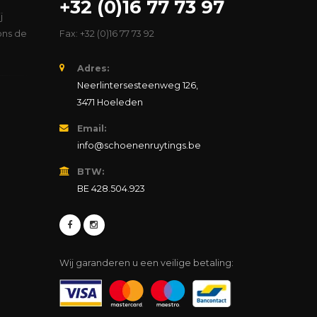
+32 (0)16 77 73 97
j
ons de
Fax: +32 (0)16 77 73 92
Adres:
Neerlintersesteenweg 126,
3471 Hoeleden
Email:
info@schoenenruytings.be
BTW:
BE 428.504.923
Wij garanderen u een veilige betaling: