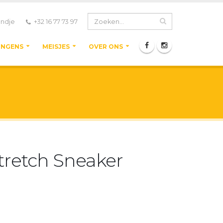
ndje
+32 16 77 73 97
ONGENS
MEISJES
OVER ONS
retch Sneaker