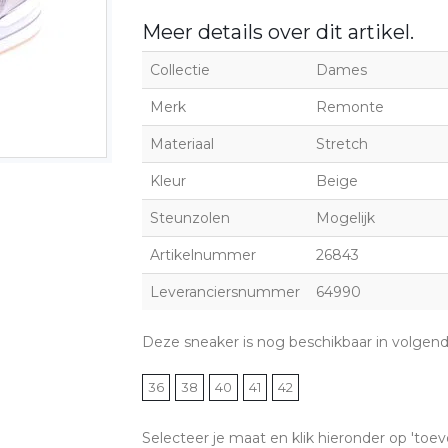
Meer details over dit artikel.
Collectie
Dames
Merk
Remonte
Materiaal
Stretch
Kleur
Beige
Steunzolen
Mogelijk
Artikelnummer
26843
Leveranciersnummer
64990
Deze sneaker is nog beschikbaar in volgen
36
38
40
41
42
Selecteer je maat en klik hieronder op 'toev