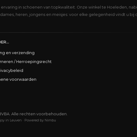
s ervaring in schoenen van topkwaliteit. Onze winkel te Hoeleden, nabi
dames, heren, jongens en meisjes: voor elke gelegenheid vindt u bij 
ER...
ing en verzending
rneren / Herroepingsrecht
rivacybeleid
ene voorwaarden
BVBA. Alle rechten voorbehouden.
joy in Leuven
·
Powered by Nimbu