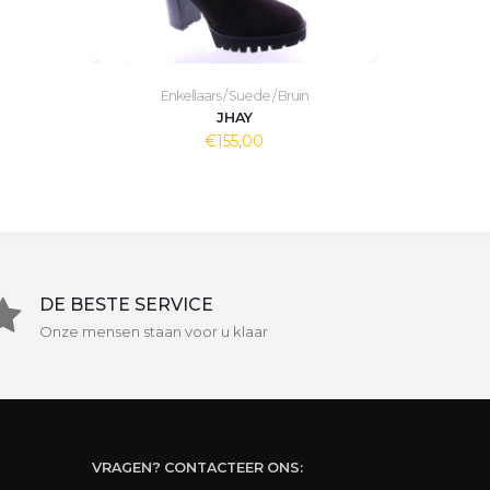
Enkellaars / Suede / Bruin
JHAY
€155,00
DE BESTE SERVICE
Onze mensen staan voor u klaar
VRAGEN? CONTACTEER ONS: