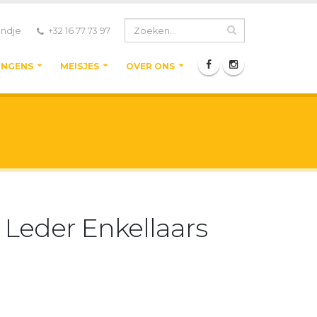
ndje
+32 16 77 73 97
ONGENS
MEISJES
OVER ONS
Leder Enkellaars