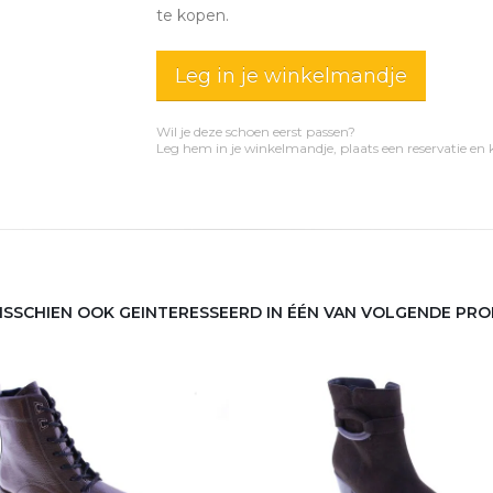
te kopen.
Leg in je winkelmandje
Wil je deze schoen eerst passen?
Leg hem in je winkelmandje, plaats een reservatie en
MISSCHIEN OOK GEINTERESSEERD IN ÉÉN VAN VOLGENDE PR