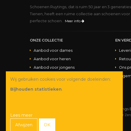
Schoenen Ruytings, dat is ruim 50 jaar en 3 generatie
Tienen, heeft een ruime collectie aan schoenen voor 
perfecte schoen.
Meer info
ONZE COLLECTIE
EN VERD
Aanbod voor dames
Lever
Aanbod voor heren
Retou
Aanbod voor jongens
Ons p
Aanbod voor meisjes
Algem
Wij gebruiken cookies voor volgende doeleinden:
Aanbod handtassen
Bijhouden statistieken
.
© Copyright 2026 Schoenen Ruytings 
Lees meer
Webdesign
&
webshop ontwikkeling
door
Zen
Afwijzen
OK