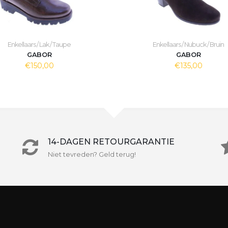
Enkellaars / Lak / Taupe
Enkellaars / Nubuck / Bruin
GABOR
GABOR
€150,00
€135,00
14-DAGEN RETOURGARANTIE
Niet tevreden? Geld terug!