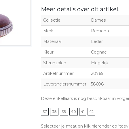
Meer details over dit artikel.
Collectie
Dames
Merk
Remonte
Materiaal
Leder
Kleur
Cognac
Steunzolen
Mogelijk
Artikelnummer
20765
Leveranciersnummer
58608
Deze enkellaars is nog beschikbaar in volg
37
38
39
40
41
42
Selecteer je maat en klik hieronder op 'toev