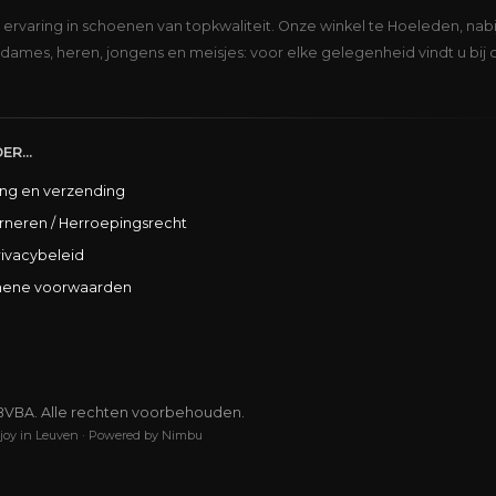
s ervaring in schoenen van topkwaliteit. Onze winkel te Hoeleden, nabi
dames, heren, jongens en meisjes: voor elke gelegenheid vindt u bij 
ER...
ing en verzending
rneren / Herroepingsrecht
rivacybeleid
ene voorwaarden
BVBA. Alle rechten voorbehouden.
joy in Leuven
·
Powered by Nimbu