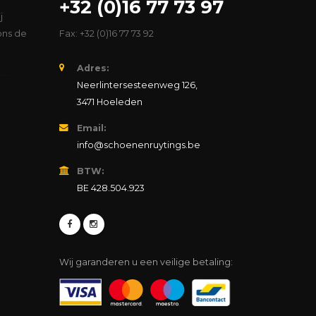
+32 (0)16 77 73 97
j
ons de
Fax: +32 (0)16 77 73 92
Adres:
Neerlintersesteenweg 126,
3471 Hoeleden
Email:
info@schoenenruytings.be
BTW:
BE 428.504.923
Wij garanderen u een veilige betaling: