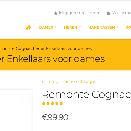
Inloggen / registreren
Winkelma
DAMES
HEREN
HANDTASSEN
J
monte Cognac Leder Enkellaars voor dames
 Enkellaars voor dames
← Terug naar de catalogus
Remonte Cognac 
5.00
out of 5
€99,90