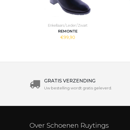
Enkellaars / Leder / Zwart
REMONTE
€99,90
GRATIS VERZENDING
Uw bestelling wordt gratis geleverd.
Over Schoenen Ruytings