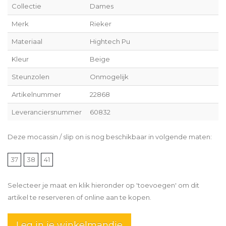
Collectie
Dames
Merk
Rieker
Materiaal
Hightech Pu
Kleur
Beige
Steunzolen
Onmogelijk
Artikelnummer
22868
Leveranciersnummer
60832
Deze mocassin / slip on is nog beschikbaar in volgende maten:
37
38
41
Selecteer je maat en klik hieronder op 'toevoegen' om dit
artikel te reserveren of online aan te kopen.
Leg in je winkelmandje