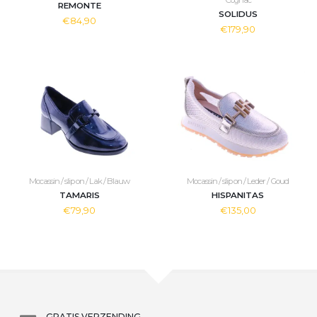
Cognac
REMONTE
SOLIDUS
€84,90
€179,90
Mocassin / slip on / Lak / Blauw
Mocassin / slip on / Leder / Goud
TAMARIS
HISPANITAS
€79,90
€135,00
GRATIS VERZENDING