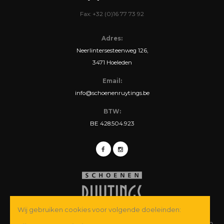
Fax: +32 (0)16 77 73 92
Adres:
Neerlintersesteenweg 126,
3471 Hoeleden
Email:
info@schoenenruytings.be
BTW:
BE 428.504.923
Wij gebruiken cookies voor volgende doeleinden:
© Copyright 2026 Schoenen Ruytings BVBA. Alle rechten voorbehouden.