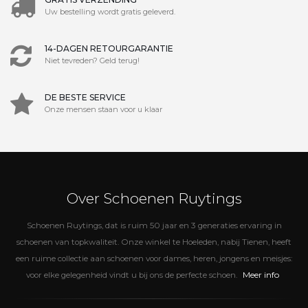
Uw bestelling wordt gratis geleverd.
14-DAGEN RETOURGARANTIE
Niet tevreden? Geld terug!
DE BESTE SERVICE
Onze mensen staan voor u klaar
Over Schoenen Ruytings
Schoenen Ruytings, dat is ruim 50 jaar en 3 generaties ervaring in
schoenen van topkwaliteit. Onze winkel te Hoeleden, nabij Tienen, heeft
een ruime collectie aan schoenen voor dames, heren, jongens en meisjes:
Meer info
voor elke gelegenheid vindt u bij ons de perfecte schoen.