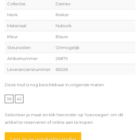
Collectie
Dames
Merk
Rieker
Materiaal
Nubuck
Kleur
Blauw
Steunzolen
Onmogelijk
Artikelnummer
26875
Leveranciersnummer
65026
Deze muil is nog beschikbaar in volgende maten:
36
42
Selecteer je maat en klik hieronder op 'toevoegen' om dit
artikel te reserveren of online aan te kopen.
Leg in je winkelmandje