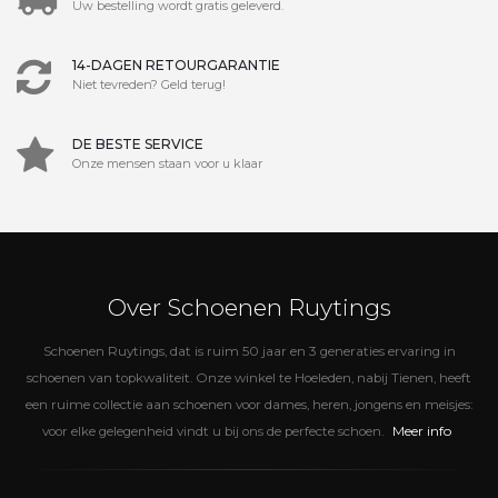
Uw bestelling wordt gratis geleverd.
14-DAGEN RETOURGARANTIE
Niet tevreden? Geld terug!
DE BESTE SERVICE
Onze mensen staan voor u klaar
Over Schoenen Ruytings
Schoenen Ruytings, dat is ruim 50 jaar en 3 generaties ervaring in
schoenen van topkwaliteit. Onze winkel te Hoeleden, nabij Tienen, heeft
een ruime collectie aan schoenen voor dames, heren, jongens en meisjes:
Meer info
voor elke gelegenheid vindt u bij ons de perfecte schoen.