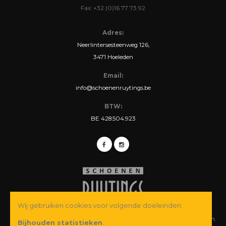
Fax: +32 (0)16 77 73 92
Adres:
Neerlintersesteenweg 126,
3471 Hoeleden
Email:
info@schoenenruytings.be
BTW:
BE 428.504.923
Wij gebruiken cookies voor volgende doeleinden:
© Copyright 2026 Schoenen Ruytings BVBA. Alle rechten voorbehouden.
Bijhouden statistieken
.