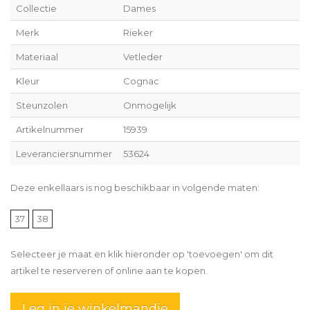
Collectie
Dames
Merk
Rieker
Materiaal
Vetleder
Kleur
Cognac
Steunzolen
Onmogelijk
Artikelnummer
15939
Leveranciersnummer
53624
Deze enkellaars is nog beschikbaar in volgende maten:
37
38
Selecteer je maat en klik hieronder op 'toevoegen' om dit
artikel te reserveren of online aan te kopen.
Leg in je winkelmandje