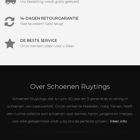
Uw bestelling wordt gratis geleverd.
14-DAGEN RETOURGARANTIE
Niet tevreden? Geld terug!
DE BESTE SERVICE
Onze mensen staan voor u klaar
Over Schoenen Ruytings
Schoenen Ruytings, dat is ruim 50 jaar en 3 generaties ervaring in
schoenen van topkwaliteit. Onze winkel te Hoeleden, nabij Tienen, heeft
een ruime collectie aan schoenen voor dames, heren, jongens en meisjes:
Meer info
voor elke gelegenheid vindt u bij ons de perfecte schoen.