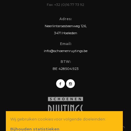
Fax: +32 (0)16 77 73 92
Adres:
Neerlintersesteenweg 126,
3471 Hoeleden
Email:
info@schoenenruytings.be
BTW:
BE 428.504.923
Wij gebruiken cookies voor volgende doeleinden:
© Copyright 2026 Schoenen Ruytings BVBA. Alle rechten voorbehouden.
Bijhouden statistieken
.