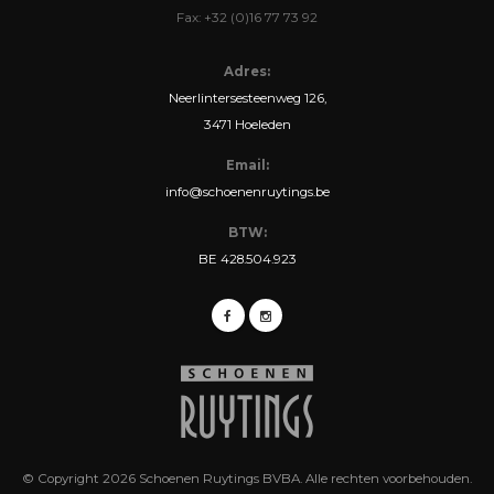
Fax: +32 (0)16 77 73 92
Adres:
Neerlintersesteenweg 126,
3471 Hoeleden
Email:
info@schoenenruytings.be
BTW:
BE 428.504.923
© Copyright 2026 Schoenen Ruytings BVBA. Alle rechten voorbehouden.