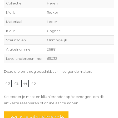
Collectie
Heren
Merk
Rieker
Materiaal
Leder
Kleur
Cognac
Steunzolen
Onmogelijk
Artikelnummer
26881
Leveranciersnummer
65032
Deze slip on is nog beschikbaar in volgende maten:
40
42
44
45
Selecteer je maat en klik hieronder op 'toevoegen' om dit
artikel te reserveren of online aan te kopen.
Leg in je winkelmandje