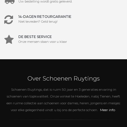
Uw bestelling wordt gratis geleverd.
14-DAGEN RETOURGARANTIE
Niet tevreden? Geld terug!
DE BESTE SERVICE
Onze mensen staan voor u klaar
Over Schoenen Ruytings
Schoenen Ruytings, dat is ruim 50 jaar en 3 generaties ervaring in
schoenen van topkwaliteit. Onze winkel te Hoeleden, nabij Tienen, heeft
een ruime collectie aan schoenen voor dames, heren, jongens en meisjes:
Meer info
voor elke gelegenheid vindt u bij ons de perfecte schoen.