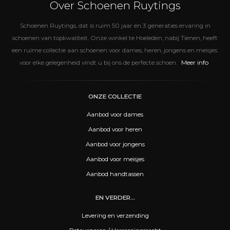
Over Schoenen Ruytings
Schoenen Ruytings, dat is ruim 50 jaar en 3 generaties ervaring in
schoenen van topkwaliteit. Onze winkel te Hoeleden, nabij Tienen, heeft
een ruime collectie aan schoenen voor dames, heren, jongens en meisjes:
Meer info
voor elke gelegenheid vindt u bij ons de perfecte schoen.
ONZE COLLECTIE
Aanbod voor dames
Aanbod voor heren
Aanbod voor jongens
Aanbod voor meisjes
Aanbod handtassen
EN VERDER...
Levering en verzending