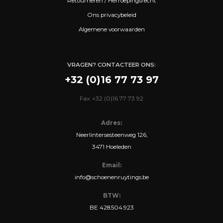
Retourneren / Herroepingsrecht
Ons privacybeleid
Algemene voorwaarden
VRAGEN? CONTACTEER ONS:
+32 (0)16 77 73 97
Fax: +32 (0)16 77 73 92
Adres:
Neerlintersesteenweg 126,
3471 Hoeleden
Email:
info@schoenenruytings.be
BTW:
BE 428.504.923