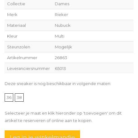
Collectie
Dames
Merk
Rieker
Materiaal
Nubuck
Kleur
Multi
Steunzolen
Mogelijk
Artikelnummer
26863
Leveranciersnummer
65013
Deze sneaker is nog beschikbaar in volgende maten:
36
38
Selecteer je maat en klik hieronder op 'toevoegen' om dit
artikel te reserveren of online aan te kopen.
Leg in je winkelmandje