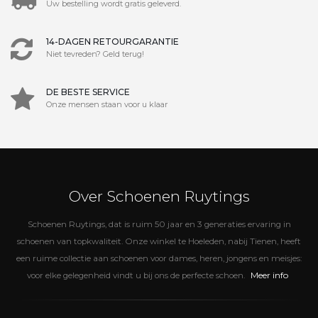
Uw bestelling wordt gratis geleverd.
14-DAGEN RETOURGARANTIE
Niet tevreden? Geld terug!
DE BESTE SERVICE
Onze mensen staan voor u klaar
Over Schoenen Ruytings
Schoenen Ruytings, dat is ruim 50 jaar en 3 generaties ervaring in
schoenen van topkwaliteit. Onze winkel te Hoeleden, nabij Tienen, heeft
een ruime collectie aan schoenen voor dames, heren, jongens en meisjes:
Meer info
voor elke gelegenheid vindt u bij ons de perfecte schoen.