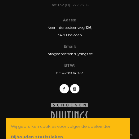
Fax: +32 (0)16 77 73 92
Adres:
Neerlintersesteenweg 126,
3471 Hoeleden
Email:
info@schoenenruytings.be
BTW:
BE 428.504.923
Wij gebruiken cookies voor volgende doeleinden:
© Copyright 2026 Schoenen Ruytings BVBA. Alle rechten voorbehouden.
Bijhouden statistieken
.