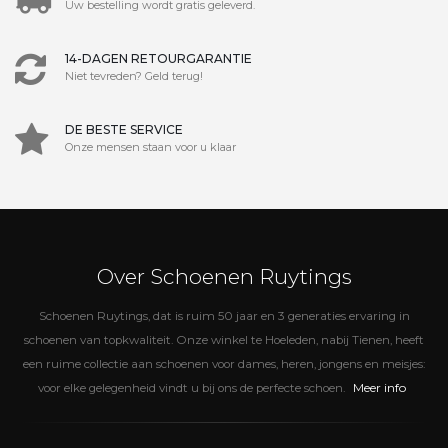
Uw bestelling wordt gratis geleverd.
14-DAGEN RETOURGARANTIE
Niet tevreden? Geld terug!
DE BESTE SERVICE
Onze mensen staan voor u klaar
Over Schoenen Ruytings
Schoenen Ruytings, dat is ruim 50 jaar en 3 generaties ervaring in
schoenen van topkwaliteit. Onze winkel te Hoeleden, nabij Tienen, heeft
een ruime collectie aan schoenen voor dames, heren, jongens en meisjes:
Meer info
voor elke gelegenheid vindt u bij ons de perfecte schoen.