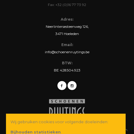
Fax: +32 (0)16 77 73 92
Adres:
Neerlintersesteenweg 126,
3471 Hoeleden
Email:
info@schoenenruytings.be
BTW:
BE 428.504.923
Wij gebruiken cookies voor volgende doeleinden:
© Copyright 2026 Schoenen Ruytings BVBA. Alle rechten voorbehouden.
Bijhouden statistieken
.