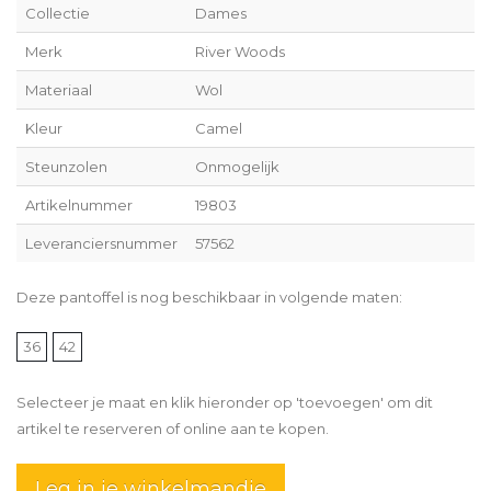
Collectie
Dames
Merk
River Woods
Materiaal
Wol
Kleur
Camel
Steunzolen
Onmogelijk
Artikelnummer
19803
Leveranciersnummer
57562
Deze pantoffel is nog beschikbaar in volgende maten:
36
42
Selecteer je maat en klik hieronder op 'toevoegen' om dit
artikel te reserveren of online aan te kopen.
Leg in je winkelmandje