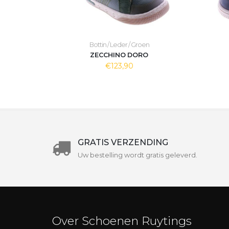
Bottin / Leder / Groen
ZECCHINO DORO
€123,90
GRATIS VERZENDING
Uw bestelling wordt gratis geleverd.
Over Schoenen Ruytings