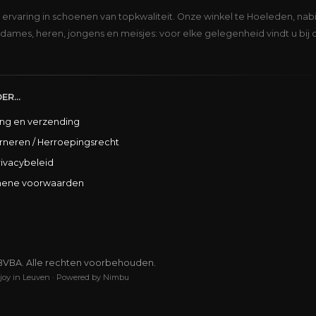
s ervaring in schoenen van topkwaliteit. Onze winkel te Hoeleden, nabi
dames, heren, jongens en meisjes: voor elke gelegenheid vindt u bij 
ER...
ing en verzending
rneren / Herroepingsrecht
rivacybeleid
ene voorwaarden
BVBA. Alle rechten voorbehouden.
joy in Leuven
·
Powered by Nimbu