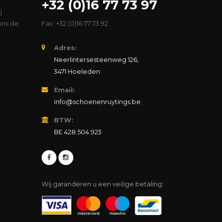
+32 (0)16 77 73 97
j
ons de
Fax: +32 (0)16 77 73 92
Adres:
Neerlintersesteenweg 126,
3471 Hoeleden
Email:
info@schoenenruytings.be
BTW:
BE 428.504.923
Wij garanderen u een veilige betaling: