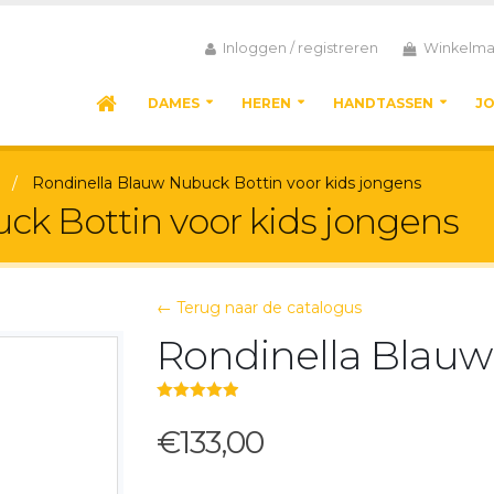
Inloggen / registreren
Winkelma
DAMES
HEREN
HANDTASSEN
J
Rondinella Blauw Nubuck Bottin voor kids jongens
ck Bottin voor kids jongens
← Terug naar de catalogus
Rondinella Blauw
5.00
out of 5
€133,00