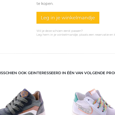
te kopen.
Leg in je winkelmandje
Wil je deze schoen eerst passen?
Leg hem in je winkelmandje, plaats een reservatie en
MISSCHIEN OOK GEINTERESSEERD IN ÉÉN VAN VOLGENDE PR