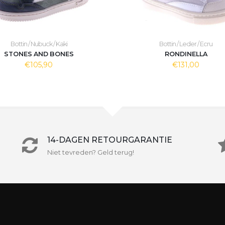
Bottin / Nubuck / Kaki
Bottin / Leder / Ecru
STONES AND BONES
RONDINELLA
€105,90
€131,00
14-DAGEN RETOURGARANTIE
Niet tevreden? Geld terug!