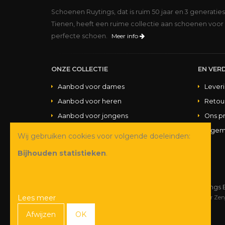
Schoenen Ruytings, dat is ruim 50 jaar en 3 generatie
Tienen, heeft een ruime collectie aan schoenen voor 
perfecte schoen.
Meer info
ONZE COLLECTIE
EN VERD
Aanbod voor dames
Lever
Aanbod voor heren
Retou
Aanbod voor jongens
Ons p
Aanbod voor meisjes
Algem
Wij gebruiken cookies voor volgende doeleinden:
Aanbod handtassen
Bijhouden statistieken
.
© Copyright 2026 Schoenen Ruytings 
Lees meer
Webdesign
&
webshop ontwikkeling
door
Zen
Afwijzen
OK