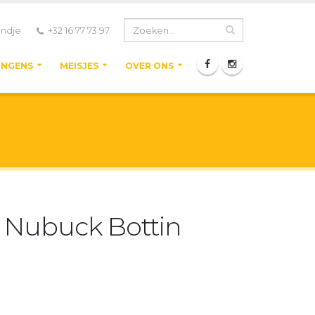
ndje
+32 16 77 73 97
ONGENS
MEISJES
OVER ONS
 Nubuck Bottin