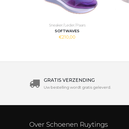
Sneaker / Leder / Paars
SOFTWAVES
€210,00
GRATIS VERZENDING
Uw bestelling wordt gratis geleverd.
Over Schoenen Ruytings