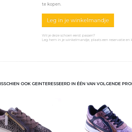
te kopen.
Leg in je winkelmandje
Wil je deze schoen eerst passen?
Leg hem in je winkelmandje, plaats een reservatie en
MISSCHIEN OOK GEINTERESSEERD IN ÉÉN VAN VOLGENDE PR