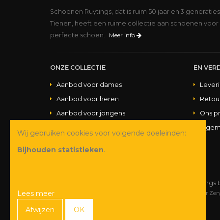
Schoenen Ruytings, dat is ruim 50 jaar en 3 generatie
Tienen, heeft een ruime collectie aan schoenen voor 
perfecte schoen.
Meer info
ONZE COLLECTIE
EN VERD
Aanbod voor dames
Lever
Aanbod voor heren
Retou
Aanbod voor jongens
Ons p
Aanbod voor meisjes
Algem
Wij gebruiken cookies voor volgende doeleinden:
Aanbod handtassen
Bijhouden statistieken
.
© Copyright 2026 Schoenen Ruytings 
Lees meer
Webdesign
&
webshop ontwikkeling
door
Zen
Afwijzen
OK