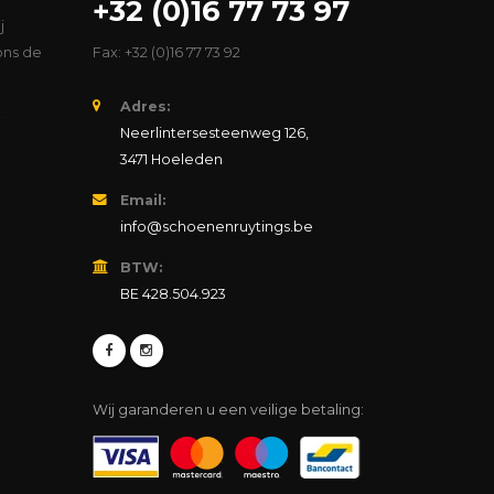
+32 (0)16 77 73 97
j
ons de
Fax: +32 (0)16 77 73 92
Adres:
Neerlintersesteenweg 126,
3471 Hoeleden
Email:
info@schoenenruytings.be
BTW:
BE 428.504.923
Wij garanderen u een veilige betaling: