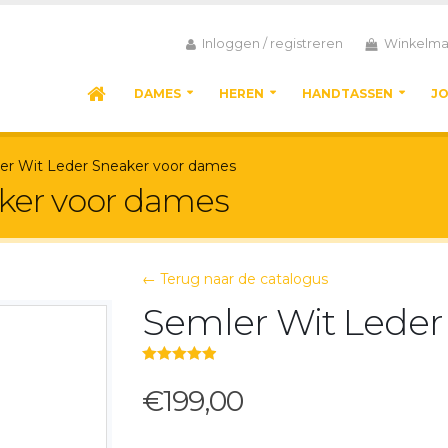
Inloggen / registreren
Winkelma
DAMES
HEREN
HANDTASSEN
J
er Wit Leder Sneaker voor dames
ker voor dames
← Terug naar de catalogus
Semler Wit Leder
5.00
out of 5
€199,00