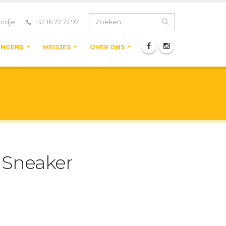
ndje
+32 16 77 73 97
ONGENS
MEISJES
OVER ONS
 Sneaker