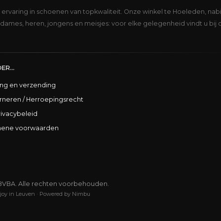
s ervaring in schoenen van topkwaliteit. Onze winkel te Hoeleden, nabi
dames, heren, jongens en meisjes: voor elke gelegenheid vindt u bij 
ER...
ing en verzending
rneren / Herroepingsrecht
rivacybeleid
ene voorwaarden
BVBA. Alle rechten voorbehouden.
joy in Leuven
·
Powered by Nimbu