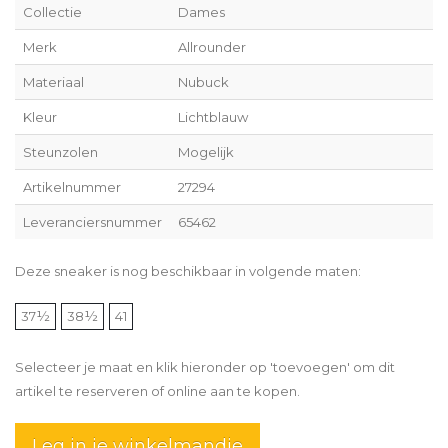
Collectie
Dames
Merk
Allrounder
Materiaal
Nubuck
Kleur
Lichtblauw
Steunzolen
Mogelijk
Artikelnummer
27294
Leveranciersnummer
65462
Deze sneaker is nog beschikbaar in volgende maten:
37½
38½
41
Selecteer je maat en klik hieronder op 'toevoegen' om dit
artikel te reserveren of online aan te kopen.
Leg in je winkelmandje