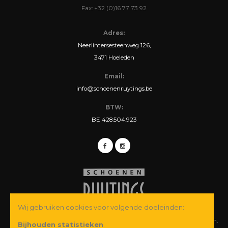
Fax: +32 (0)16 77 73 92
Adres:
Neerlintersesteenweg 126,
3471 Hoeleden
Email:
info@schoenenruytings.be
BTW:
BE 428.504.923
Wij gebruiken cookies voor volgende doeleinden:
© Copyright 2026 Schoenen Ruytings BVBA. Alle rechten voorbehouden.
Bijhouden statistieken
.