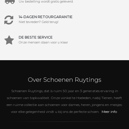
Uw bestelling wordt gratis geleverd.
14-DAGEN RETOURGARANTIE
Niet tevreden? Geld terug!
DE BESTE SERVICE
Onze mensen staan voor u klaar
Over Schoenen Ruytings
Schoenen Ruytings, dat is ruim 50 jaar en 3 generaties ervaring in
schoenen van topkwaliteit. Onze winkel te Hoeleden, nabij Tienen, heeft
een ruime collectie aan schoenen voor dames, heren, jongens en meisjes:
Meer info
voor elke gelegenheid vindt u bij ons de perfecte schoen.