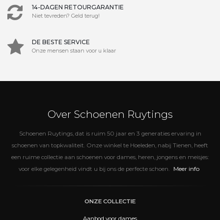
14-DAGEN RETOURGARANTIE
Niet tevreden? Geld terug!
DE BESTE SERVICE
Onze mensen staan voor u klaar
Over Schoenen Ruytings
Schoenen Ruytings, dat is ruim 50 jaar en 3 generaties ervaring in
schoenen van topkwaliteit. Onze winkel te Hoeleden, nabij Tienen, heeft
een ruime collectie aan schoenen voor dames, heren, jongens en meisjes:
Meer info
voor elke gelegenheid vindt u bij ons de perfecte schoen.
ONZE COLLECTIE
Aanbod voor dames