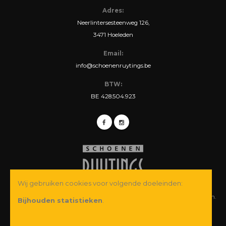
Adres:
Neerlintersesteenweg 126,
3471 Hoeleden
Email:
info@schoenenruytings.be
BTW:
BE 428.504.923
Wij gebruiken cookies voor volgende doeleinden:
© Copyright 2026 Schoenen Ruytings BVBA. Alle rechten voorbehouden.
Bijhouden statistieken
.
Webdesign
&
webshop ontwikkeling
door
Zenjoy in Leuven
·
Powered by
Nimbu