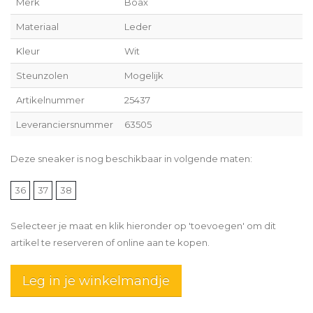
Merk
Boax
Materiaal
Leder
Kleur
Wit
Steunzolen
Mogelijk
Artikelnummer
25437
Leveranciersnummer
63505
Deze sneaker is nog beschikbaar in volgende maten:
36
37
38
Selecteer je maat en klik hieronder op 'toevoegen' om dit
artikel te reserveren of online aan te kopen.
Leg in je winkelmandje