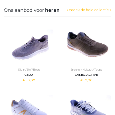
Ons aanbod voor
heren
Ontdek de hele collectie »
Slip in / Stof / Beige
Sneaker / Nubuck / Taupe
GEOX
CAMEL ACTIVE
€110,00
€119,90