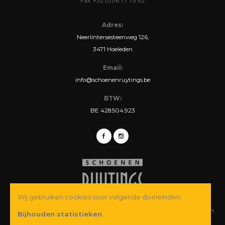
Fax: +32 (0)16 77 73 92
Adres:
Neerlintersesteenweg 126,
3471 Hoeleden
Email:
info@schoenenruytings.be
BTW:
BE 428.504.923
Wij gebruiken cookies voor volgende doeleinden:
© Copyright 2026 Schoenen Ruytings BVBA. Alle rechten voorbehouden.
Bijhouden statistieken
.
Webdesign
&
webshop ontwikkeling
door
Zenjoy in Leuven
·
Powered by