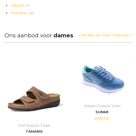
Slipper
(1)
Sneaker
(61)
Ons aanbod voor
dames
Ontdek de hele collectie »
Sneaker / Nubuck / Groen
SUN68
€89,90
Muil / Nubuck / Taupe
TAMARIS