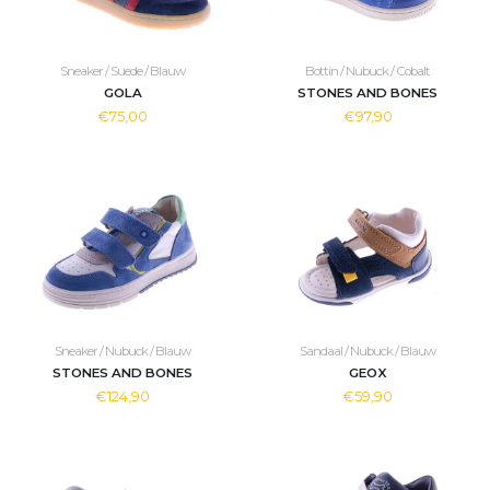
Sneaker / Suede / Blauw
Bottin / Nubuck / Cobalt
GOLA
STONES AND BONES
€75,00
€97,90
Sneaker / Nubuck / Blauw
Sandaal / Nubuck / Blauw
STONES AND BONES
GEOX
€124,90
€59,90