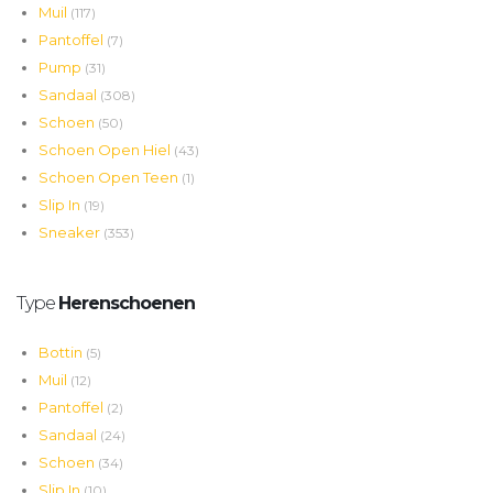
Muil
(117)
Pantoffel
(7)
Pump
(31)
Sandaal
(308)
Schoen
(50)
Schoen Open Hiel
(43)
Schoen Open Teen
(1)
Slip In
(19)
Sneaker
(353)
Type
Herenschoenen
Bottin
(5)
Muil
(12)
Pantoffel
(2)
Sandaal
(24)
Schoen
(34)
Slip In
(10)