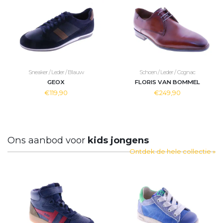
Sneaker / Leder / Blauw
Schoen / Leder / Cognac
GEOX
FLORIS VAN BOMMEL
€119,90
€249,90
Ons aanbod voor
kids jongens
Ontdek de hele collectie »