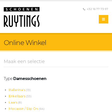
+32 16 77 73 97
Online Winkel
Maak een selectie
Type
Damesschoenen
Ballerina's
(13)
Enkellaars
(33)
Laars
(8)
Mocassin / Slip On
(64)