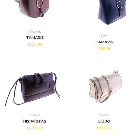
/ Cognac
/ Zwart
TAMARIS
TAMARIS
€59,90
€69,90
/ Bruin
/ Goud
HISPANITAS
LIU JO
€109,00
€135,00