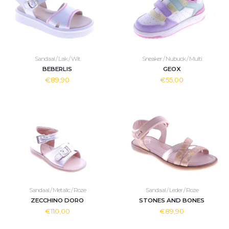
Sandaal / Lak / Wit
Sneaker / Nubuck / Multi
BEBERLIS
GEOX
€89,90
€55,00
Sandaal / Metalic / Roze
Sandaal / Leder / Roze
ZECCHINO DORO
STONES AND BONES
€110,00
€89,90