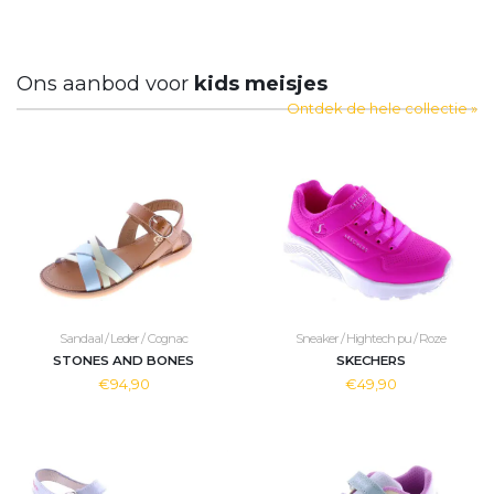
Ons aanbod voor
kids meisjes
Ontdek de hele collectie »
Sandaal / Leder / Cognac
Sneaker / Hightech pu / Roze
STONES AND BONES
SKECHERS
€94,90
€49,90