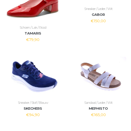
Sneaker / Leder / Wit
GABOR
€150,00
Schoen / Lak / Rood
TAMARIS
€79,90
Sneaker / Stof / Blauw
Sandaal / Leder / Wit
SKECHERS
MEPHISTO
€94,90
€165,00