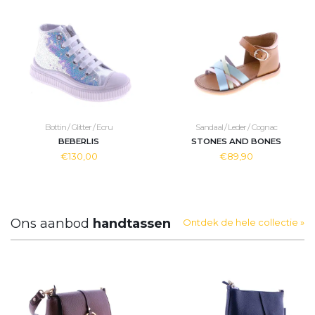
Bottin / Glitter / Ecru
Sandaal / Leder / Cognac
BEBERLIS
STONES AND BONES
€130,00
€89,90
Ons aanbod
handtassen
Ontdek de hele collectie »