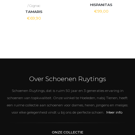
HISPANITAS
/ Cognac
€99,00
TAMARIS
€69,90
Over Schoenen Ruytings
Schoenen Ruytings, dat is ruim 50 jaar en 3 generaties ervaring in
schoenen van topkwaliteit. Onze winkel te Hoeleden, nabij Tienen, heeft
een ruime collectie aan schoenen voor dames, heren, jongens en meisjes:
Meer info
voor elke gelegenheid vindt u bij ons de perfecte schoen.
ONZE COLLECTIE