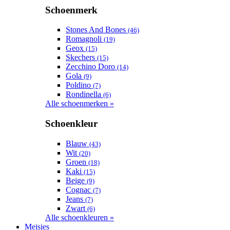
Schoenmerk
Stones And Bones
(46)
Romagnoli
(19)
Geox
(15)
Skechers
(15)
Zecchino Doro
(14)
Gola
(9)
Poldino
(7)
Rondinella
(6)
Alle schoenmerken »
Schoenkleur
Blauw
(43)
Wit
(20)
Groen
(18)
Kaki
(15)
Beige
(9)
Cognac
(7)
Jeans
(7)
Zwart
(6)
Alle schoenkleuren »
Meisjes