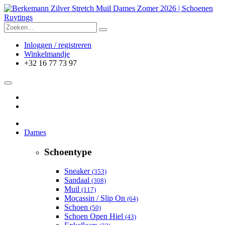
Inloggen / registreren
Winkelmandje
+32 16 77 73 97
Dames
Schoentype
Sneaker
(353)
Sandaal
(308)
Muil
(117)
Mocassin / Slip On
(64)
Schoen
(50)
Schoen Open Hiel
(43)