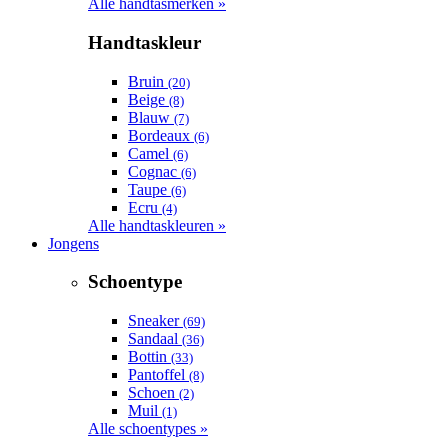
Alle handtasmerken »
Handtaskleur
Bruin
(20)
Beige
(8)
Blauw
(7)
Bordeaux
(6)
Camel
(6)
Cognac
(6)
Taupe
(6)
Ecru
(4)
Alle handtaskleuren »
Jongens
Schoentype
Sneaker
(69)
Sandaal
(36)
Bottin
(33)
Pantoffel
(8)
Schoen
(2)
Muil
(1)
Alle schoentypes »