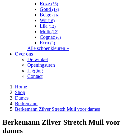
Roze
(56)
Goud
(18)
Beige
(16)
Wit
(16)
Lila
(12)
Multi
(12)
Cognac
(6)
Ecru
(3)
Alle schoenkleuren »
Over ons
De winkel
Openingsuren
Ligging
Contact
Home
Shop
Dames
Berkemann
Berkemann Zilver Stretch Muil voor dames
Berkemann Zilver Stretch Muil voor
dames