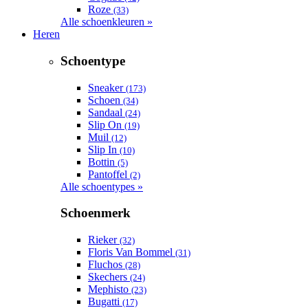
Roze
(33)
Alle schoenkleuren »
Heren
Schoentype
Sneaker
(173)
Schoen
(34)
Sandaal
(24)
Slip On
(19)
Muil
(12)
Slip In
(10)
Bottin
(5)
Pantoffel
(2)
Alle schoentypes »
Schoenmerk
Rieker
(32)
Floris Van Bommel
(31)
Fluchos
(28)
Skechers
(24)
Mephisto
(23)
Bugatti
(17)