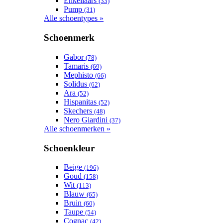
Enkellaars
(33)
Pump
(31)
Alle schoentypes »
Schoenmerk
Gabor
(78)
Tamaris
(69)
Mephisto
(66)
Solidus
(62)
Ara
(52)
Hispanitas
(52)
Skechers
(48)
Nero Giardini
(37)
Alle schoenmerken »
Schoenkleur
Beige
(196)
Goud
(158)
Wit
(113)
Blauw
(65)
Bruin
(60)
Taupe
(54)
Cognac
(42)