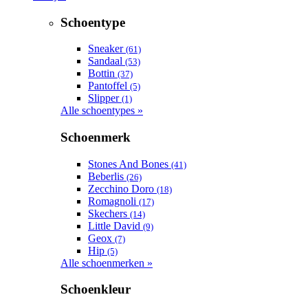
Schoentype
Sneaker
(61)
Sandaal
(53)
Bottin
(37)
Pantoffel
(5)
Slipper
(1)
Alle schoentypes »
Schoenmerk
Stones And Bones
(41)
Beberlis
(26)
Zecchino Doro
(18)
Romagnoli
(17)
Skechers
(14)
Little David
(9)
Geox
(7)
Hip
(5)
Alle schoenmerken »
Schoenkleur