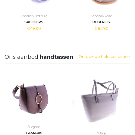
Sneaker / Stof / Lila
Sandaal / Roze
SKECHERS
BEBERLIS
€49,90
€85,90
Ons aanbod
handtassen
Ontdek de hele collectie »
/ Cognac
TAMARIS
/ Beige