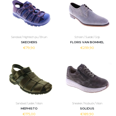
Sandaal / Hightech pu / Bruin
Schoen / Suede / Grijs
SKECHERS
FLORIS VAN BOMMEL
€79,90
€259,90
Sandaal / Leder / Vison
Sneaker / Nubuck / Vison
MEPHISTO
SOLIDUS
€175,00
€189,90