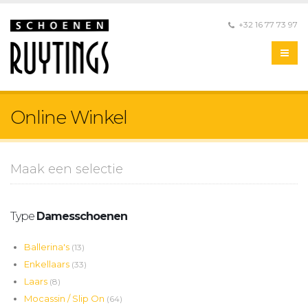
+32 16 77 73 97
Online Winkel
Maak een selectie
Type
Damesschoenen
Ballerina's
(13)
Enkellaars
(33)
Laars
(8)
Mocassin / Slip On
(64)