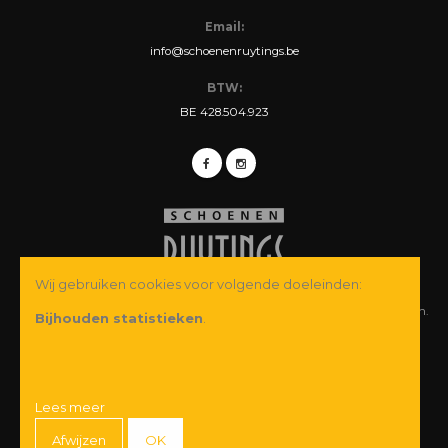
Email:
info@schoenenruytings.be
BTW:
BE 428.504.923
Wij gebruiken cookies voor volgende doeleinden:
© Copyright 2026 Schoenen Ruytings BVBA. Alle rechten voorbehouden.
Bijhouden statistieken
.
Webdesign
&
webshop ontwikkeling
door
Zenjoy in Leuven
·
Powered by
Nimbu
Wij garanderen u een veilige betaling:
Lees meer
Afwijzen
OK