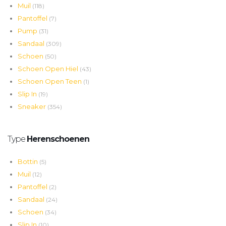
Muil
(118)
Pantoffel
(7)
Pump
(31)
Sandaal
(309)
Schoen
(50)
Schoen Open Hiel
(43)
Schoen Open Teen
(1)
Slip In
(19)
Sneaker
(354)
Type
Herenschoenen
Bottin
(5)
Muil
(12)
Pantoffel
(2)
Sandaal
(24)
Schoen
(34)
Slip In
(10)