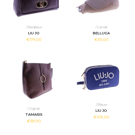
/ Bordeaux
/ Camel
LIU JO
BELLUGA
€179,00
€115,00
/ Blauw
/ Cognac
LIU JO
TAMARIS
€109,00
€69,90