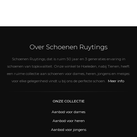
Over Schoenen Ruytings
Schoenen Ruytings, dat is ruim 50 jaar en 3 generaties ervaring in
schoenen van topkwaliteit. Onze winkel te Hoeleden, nabij Tienen, heeft
een ruime collectie aan schoenen voor dames, heren, jongens en meisjes:
Meer info
voor elke gelegenheid vindt u bij ons de perfecte schoen.
ONZE COLLECTIE
Aanbod voor dames
Aanbod voor heren
Aanbod voor jongens