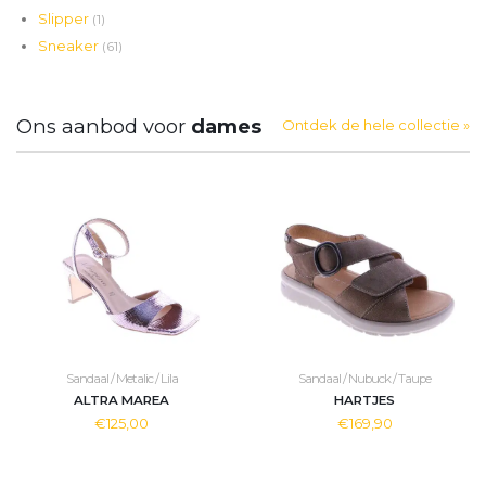
Slipper
(1)
Sneaker
(61)
Ons aanbod voor
dames
Ontdek de hele collectie »
Sandaal / Metalic / Lila
Sandaal / Nubuck / Taupe
ALTRA MAREA
HARTJES
€125,00
€169,90