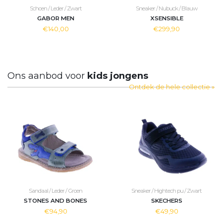
Schoen / Leder / Zwart
Sneaker / Nubuck / Blauw
GABOR MEN
XSENSIBLE
€140,00
€299,90
Ons aanbod voor
kids jongens
Ontdek de hele collectie »
Sandaal / Leder / Groen
Sneaker / Hightech pu / Zwart
STONES AND BONES
SKECHERS
€94,90
€49,90