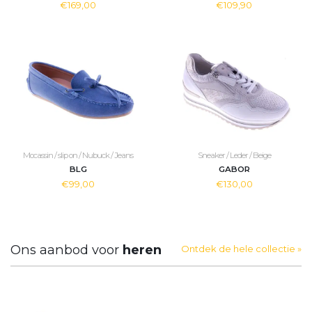
€169,00
€109,90
Mocassin / slip on / Nubuck / Jeans
Sneaker / Leder / Beige
BLG
GABOR
€99,00
€130,00
Ons aanbod voor
heren
Ontdek de hele collectie »