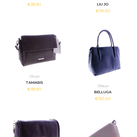
€59,90
LIU JO
€119,90
/ Bruin
TAMARIS
/ Blauw
€59,90
BELLUGA
€150,00