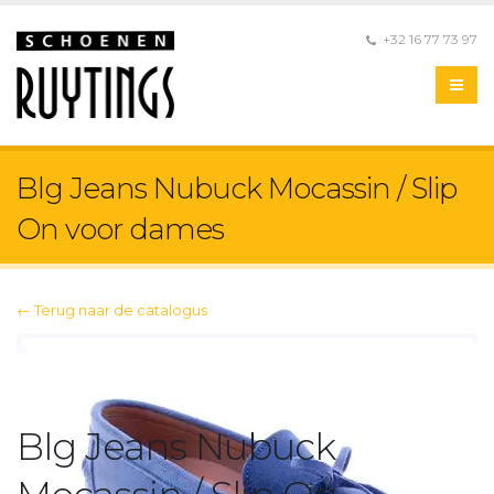
+32 16 77 73 97
Blg Jeans Nubuck Mocassin / Slip
On voor dames
← Terug naar de catalogus
Blg Jeans Nubuck