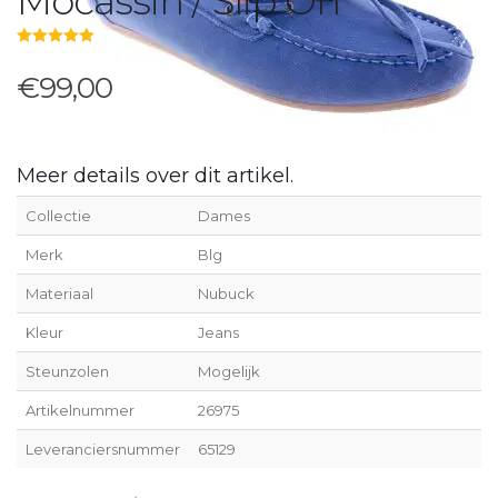
Mocassin / Slip On
5.00
out of 5
€99,00
Meer details over dit artikel.
Collectie
Dames
Merk
Blg
Materiaal
Nubuck
Kleur
Jeans
Steunzolen
Mogelijk
Artikelnummer
26975
Leveranciersnummer
65129