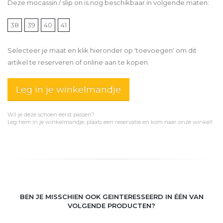
Deze mocassin / slip on is nog beschikbaar in volgende maten:
38
39
40
41
Selecteer je maat en klik hieronder op 'toevoegen' om dit
artikel te reserveren of online aan te kopen.
Leg in je winkelmandje
Wil je deze schoen eerst passen?
Leg hem in je winkelmandje, plaats een reservatie en kom naar onze winkel!
BEN JE MISSCHIEN OOK GEINTERESSEERD IN ÉÉN VAN
VOLGENDE PRODUCTEN?