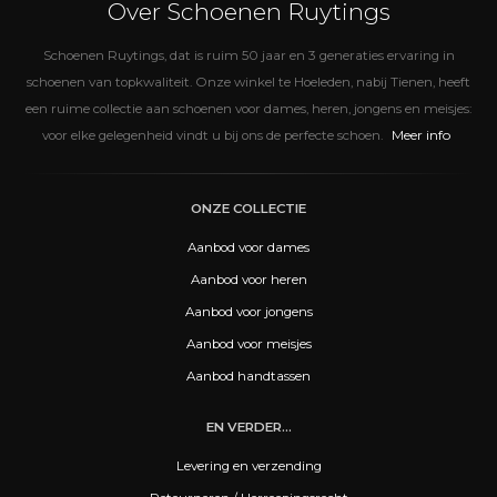
Over Schoenen Ruytings
Schoenen Ruytings, dat is ruim 50 jaar en 3 generaties ervaring in
schoenen van topkwaliteit. Onze winkel te Hoeleden, nabij Tienen, heeft
een ruime collectie aan schoenen voor dames, heren, jongens en meisjes:
Meer info
voor elke gelegenheid vindt u bij ons de perfecte schoen.
ONZE COLLECTIE
Aanbod voor dames
Aanbod voor heren
Aanbod voor jongens
Aanbod voor meisjes
Aanbod handtassen
EN VERDER...
Levering en verzending