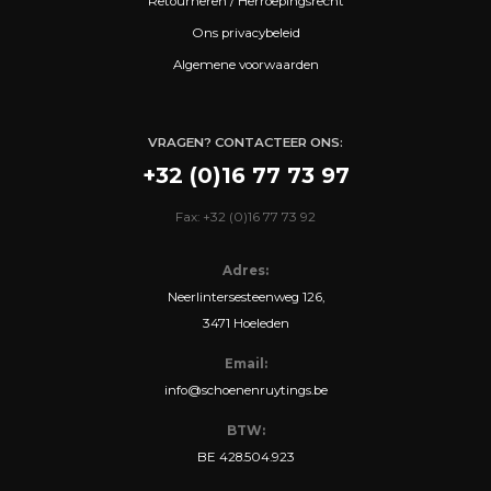
Retourneren / Herroepingsrecht
Ons privacybeleid
Algemene voorwaarden
VRAGEN? CONTACTEER ONS:
+32 (0)16 77 73 97
Fax: +32 (0)16 77 73 92
Adres:
Neerlintersesteenweg 126,
3471 Hoeleden
Email:
info@schoenenruytings.be
BTW:
BE 428.504.923