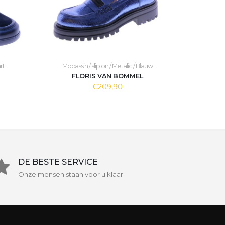
rt
Mocassin / slip on / Metalic / Blauw
FLORIS VAN BOMMEL
€209,90
DE BESTE SERVICE
Onze mensen staan voor u klaar