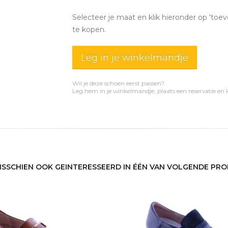
Selecteer je maat en klik hieronder op 'toev
te kopen.
Leg in je winkelmandje
Wil je deze schoen eerst passen?
Leg hem in je winkelmandje, plaats een reservatie en
MISSCHIEN OOK GEINTERESSEERD IN ÉÉN VAN VOLGENDE PR