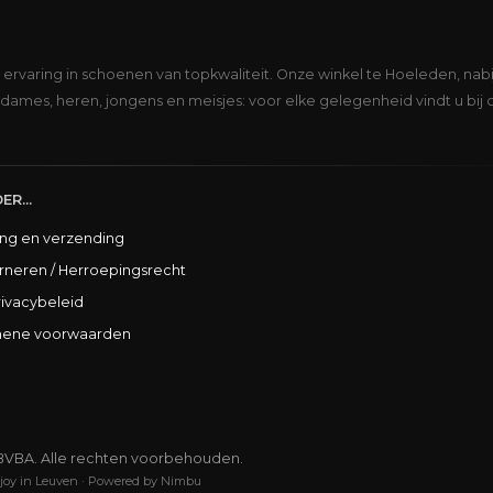
s ervaring in schoenen van topkwaliteit. Onze winkel te Hoeleden, nabi
dames, heren, jongens en meisjes: voor elke gelegenheid vindt u bij 
ER...
ing en verzending
rneren / Herroepingsrecht
rivacybeleid
ene voorwaarden
BVBA. Alle rechten voorbehouden.
joy in Leuven
·
Powered by Nimbu