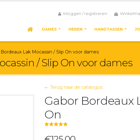
Inloggen / registreren
Winkelma
DAMES
HEREN
HANDTASSEN
J
 Bordeaux Lak Mocassin / Slip On voor dames
cassin / Slip On voor dames
← Terug naar de catalogus
Gabor Bordeaux L
On
5.00
out of 5
€125,00