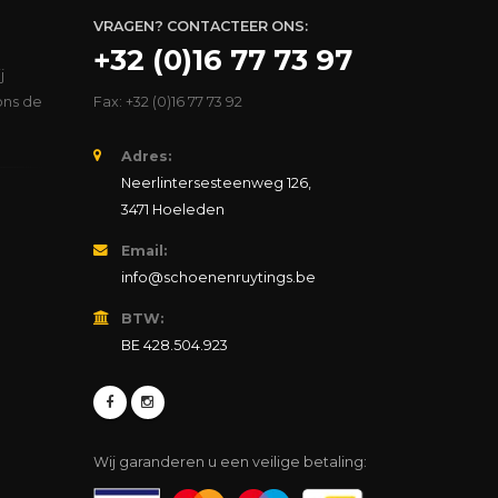
VRAGEN? CONTACTEER ONS:
+32 (0)16 77 73 97
j
ons de
Fax: +32 (0)16 77 73 92
Adres:
Neerlintersesteenweg 126,
3471 Hoeleden
Email:
info@schoenenruytings.be
BTW:
BE 428.504.923
Wij garanderen u een veilige betaling: