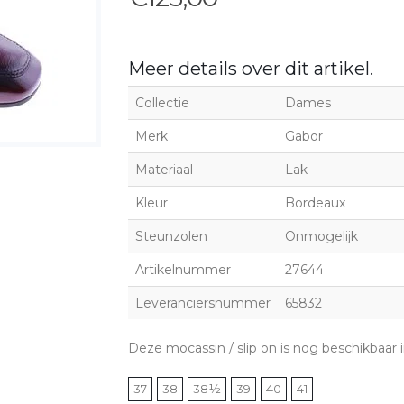
Meer details over dit artikel.
Collectie
Dames
Merk
Gabor
Materiaal
Lak
Kleur
Bordeaux
Steunzolen
Onmogelijk
Artikelnummer
27644
Leveranciersnummer
65832
Deze mocassin / slip on is nog beschikbaar
37
38
38½
39
40
41