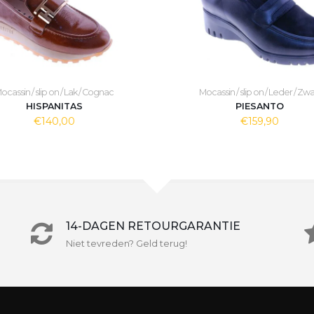
ocassin / slip on / Lak / Cognac
Mocassin / slip on / Leder / Zwa
HISPANITAS
PIESANTO
€140,00
€159,90
14-DAGEN RETOURGARANTIE
Niet tevreden? Geld terug!