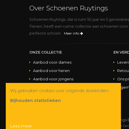
Over Schoenen Ruytings
Schoenen Ruytings, dat is ruim 50 jaar en 3 generatie
Tienen, heeft een ruime collectie aan schoenen voor 
perfecte schoen.
Meer info
ONZE COLLECTIE
EN VERD
Aanbod voor dames
Lever
Aanbod voor heren
Retou
Aanbod voor jongens
Ons p
Aanbod voor meisjes
Algem
Wij gebruiken cookies voor volgende doeleinden:
Aanbod handtassen
Bijhouden statistieken
.
© Copyright 2026 Schoenen Ruytings 
Lees meer
Webdesign
&
webshop ontwikkeling
door
Zen