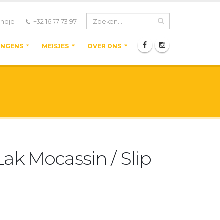
ndje
+32 16 77 73 97
ONGENS
MEISJES
OVER ONS
ak Mocassin / Slip