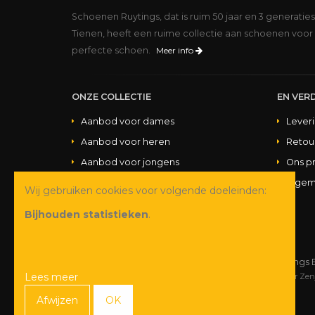
Schoenen Ruytings, dat is ruim 50 jaar en 3 generatie
Tienen, heeft een ruime collectie aan schoenen voor 
perfecte schoen.
Meer info
ONZE COLLECTIE
EN VERD
Aanbod voor dames
Lever
Aanbod voor heren
Retou
Aanbod voor jongens
Ons p
Aanbod voor meisjes
Algem
Wij gebruiken cookies voor volgende doeleinden:
Aanbod handtassen
Bijhouden statistieken
.
© Copyright 2026 Schoenen Ruytings 
Lees meer
Webdesign
&
webshop ontwikkeling
door
Zen
Afwijzen
OK