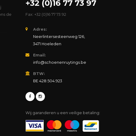
+32 (0)16 77 73 97
j
ons de
Fax: +32 (0)16 77 73 92
Adres:
Neerlintersesteenweg 126,
3471 Hoeleden
Email:
info@schoenenruytings.be
BTW:
BE 428.504.923
Wij garanderen u een veilige betaling: