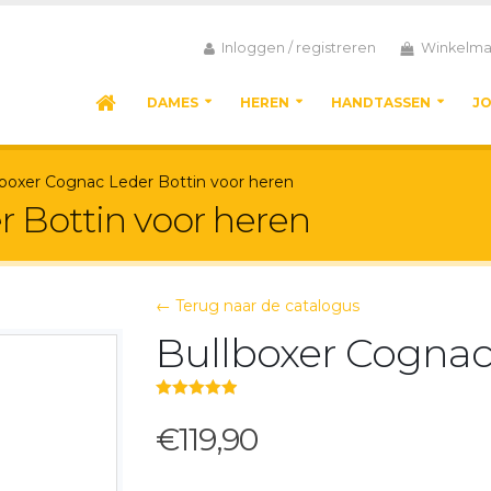
Inloggen / registreren
Winkelma
DAMES
HEREN
HANDTASSEN
J
lboxer Cognac Leder Bottin voor heren
 Bottin voor heren
← Terug naar de catalogus
Bullboxer Cognac
5.00
out of 5
€119,90