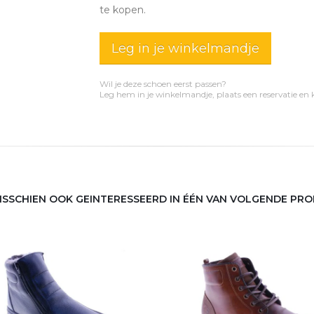
te kopen.
Leg in je winkelmandje
Wil je deze schoen eerst passen?
Leg hem in je winkelmandje, plaats een reservatie en
MISSCHIEN OOK GEINTERESSEERD IN ÉÉN VAN VOLGENDE PR