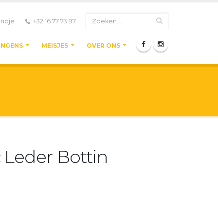
ndje
+32 16 77 73 97
ONGENS
MEISJES
OVER ONS
 Leder Bottin