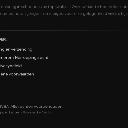
s ervaring in schoenen van topkwaliteit. Onze winkel te Hoeleden, nabi
dames, heren, jongens en meisjes: voor elke gelegenheid vindt u bij 
ER...
ing en verzending
rneren / Herroepingsrecht
rivacybeleid
ene voorwaarden
BVBA. Alle rechten voorbehouden.
joy in Leuven
·
Powered by Nimbu