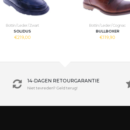
Bottin / Leder / Zwart
Bottin / Leder / Cognac
SOLIDUS
BULLBOXER
€219,00
€119,90
14-DAGEN RETOURGARANTIE
Niet tevreden? Geld terug!