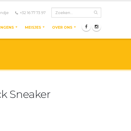
ndje
+32 16 77 73 97
ONGENS
MEISJES
OVER ONS
ck Sneaker