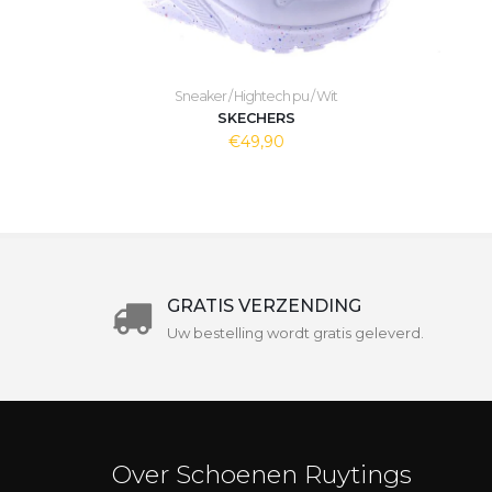
Sneaker / Hightech pu / Wit
SKECHERS
€49,90
GRATIS VERZENDING
Uw bestelling wordt gratis geleverd.
Over Schoenen Ruytings