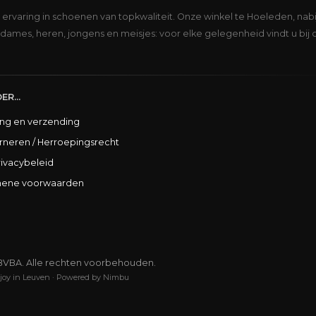
s ervaring in schoenen van topkwaliteit. Onze winkel te Hoeleden, nabi
dames, heren, jongens en meisjes: voor elke gelegenheid vindt u bij 
ER...
ing en verzending
rneren / Herroepingsrecht
rivacybeleid
ene voorwaarden
BVBA. Alle rechten voorbehouden.
joy in Leuven
·
Powered by Nimbu