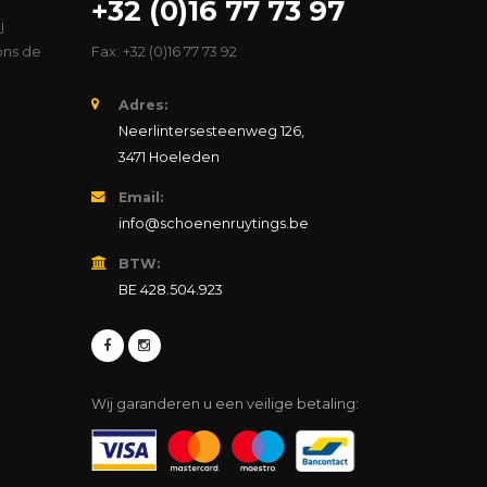
+32 (0)16 77 73 97
j
ons de
Fax: +32 (0)16 77 73 92
Adres:
Neerlintersesteenweg 126,
3471 Hoeleden
Email:
info@schoenenruytings.be
BTW:
BE 428.504.923
Wij garanderen u een veilige betaling: