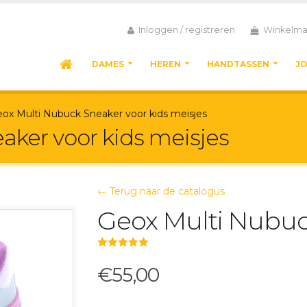
Inloggen / registreren
Winkelma
DAMES
HEREN
HANDTASSEN
J
ox Multi Nubuck Sneaker voor kids meisjes
aker voor kids meisjes
← Terug naar de catalogus
Geox Multi Nubu
5.00
out of 5
€55,00