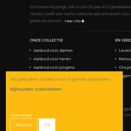
Schoenen Ruytings, dat is ruim 50 jaar en 3 generatie
Tienen, heeft een ruime collectie aan schoenen voor 
perfecte schoen.
Meer info
ONZE COLLECTIE
EN VERD
Aanbod voor dames
Lever
Aanbod voor heren
Retou
Aanbod voor jongens
Ons p
Aanbod voor meisjes
Algem
Wij gebruiken cookies voor volgende doeleinden:
Aanbod handtassen
Bijhouden statistieken
.
© Copyright 2026 Schoenen Ruytings 
Lees meer
Webdesign
&
webshop ontwikkeling
door
Zen
Afwijzen
OK