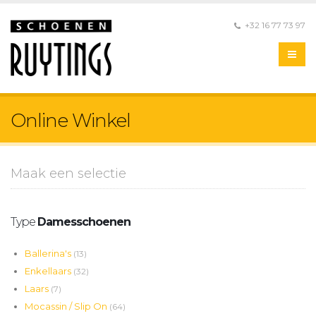
+32 16 77 73 97
Online Winkel
Maak een selectie
Type
Damesschoenen
Ballerina's
(13)
Enkellaars
(32)
Laars
(7)
Mocassin / Slip On
(64)