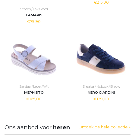
€215,00
Schoen / Lak / Rood
TAMARIS
€79,90
Sandaal / Leder / Wit
Sneaker / Nubuck / Blauw
MEPHISTO
NERO GIARDINI
€165,00
€139,00
Ons aanbod voor
heren
Ontdek de hele collectie »