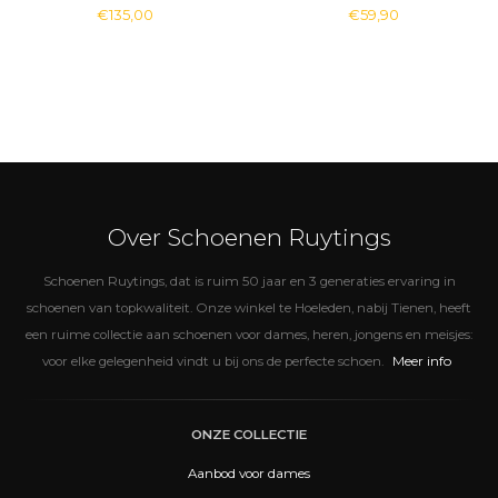
€135,00
€59,90
Over Schoenen Ruytings
Schoenen Ruytings, dat is ruim 50 jaar en 3 generaties ervaring in
schoenen van topkwaliteit. Onze winkel te Hoeleden, nabij Tienen, heeft
een ruime collectie aan schoenen voor dames, heren, jongens en meisjes:
Meer info
voor elke gelegenheid vindt u bij ons de perfecte schoen.
ONZE COLLECTIE
Aanbod voor dames