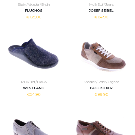
Slip in / Vetleder / Bruin
Muil / Stof / Jeans
FLUCHOS
JOSEF SEIBEL
€135,00
€64,90
Muil / Stof / Blauw
Sneaker / Leder / Cognac
WESTLAND
BULLBOXER
€54,90
€99,90