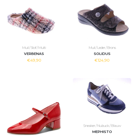
Muil / Stof / Multi
Muil / Leder / Brons
VERBENAS
SOLIDUS
€49,90
€124,90
Sneaker / Nubuck / Blauw
MEPHISTO