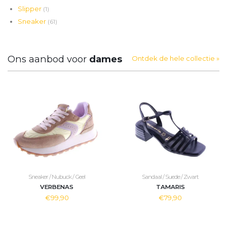
Slipper
(1)
Sneaker
(61)
Ons aanbod voor
dames
Ontdek de hele collectie »
Sneaker / Nubuck / Geel
Sandaal / Suede / Zwart
VERBENAS
TAMARIS
€99,90
€79,90