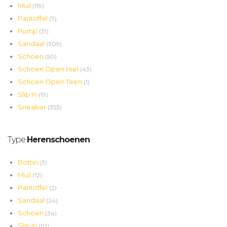
Muil
(119)
Pantoffel
(7)
Pump
(31)
Sandaal
(309)
Schoen
(50)
Schoen Open Hiel
(43)
Schoen Open Teen
(1)
Slip In
(19)
Sneaker
(353)
Type
Herenschoenen
Bottin
(3)
Muil
(12)
Pantoffel
(2)
Sandaal
(24)
Schoen
(34)
Slip In
(10)