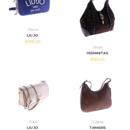
/ Blauw
LIU JO
€109,00
/ Bruin
HISPANITAS
€125,00
/ Goud
/ Cognac
LIU JO
TAMARIS