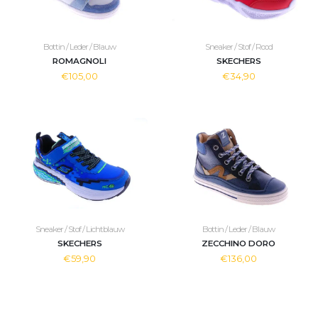
Bottin / Leder / Blauw
Sneaker / Stof / Rood
ROMAGNOLI
SKECHERS
€105,00
€34,90
Sneaker / Stof / Lichtblauw
Bottin / Leder / Blauw
SKECHERS
ZECCHINO DORO
€59,90
€136,00