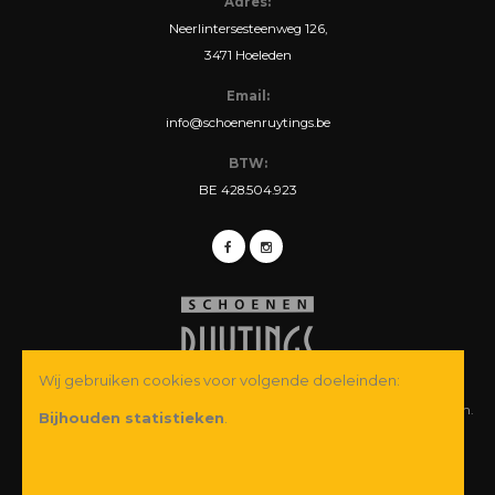
Adres:
Neerlintersesteenweg 126,
3471 Hoeleden
Email:
info@schoenenruytings.be
BTW:
BE 428.504.923
Wij gebruiken cookies voor volgende doeleinden:
© Copyright 2026 Schoenen Ruytings BVBA. Alle rechten voorbehouden.
Bijhouden statistieken
.
Webdesign
&
webshop ontwikkeling
door
Zenjoy in Leuven
·
Powered by
Nimbu