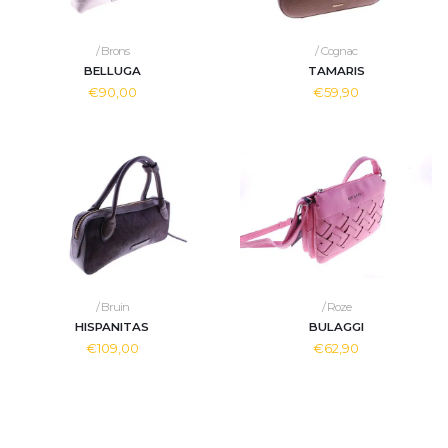
/ Brons
/ Cognac
BELLUGA
TAMARIS
€90,00
€59,90
/ Bruin
/ Roze
HISPANITAS
BULAGGI
€109,00
€62,90