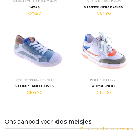
Sandaal / Hightech pu / Blauw
Sandaal / Leder / Blauw
GEOX
STONES AND BONES
€47,90
€64,90
Sneaker / Nubuck / Groen
Bottin / Leder / Wit
STONES AND BONES
ROMAGNOLI
€104,90
€115,00
Ons aanbod voor
kids meisjes
Ontdek de hele collectie »