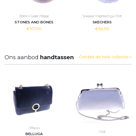
Bottin / Leder / Beige
Sneaker / Hightech pu / Wit
STONES AND BONES
SKECHERS
€107,90
€64,90
Ons aanbod
handtassen
Ontdek de hele collectie »
/ Blauw
/ Wit
BELLUGA