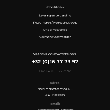
EN VERDER...
Levering en verzending
Retourneren / Herroepingsrecht
Ons privacybeleid
Algemene voorwaarden
VRAGEN? CONTACTEER ONS:
+32 (0)16 77 73 97
Fax: +32 (0)16 77 73 92
Adres:
Neerlintersesteenweg 126,
3471 Hoeleden
Email:
info@schoenenruytings.be