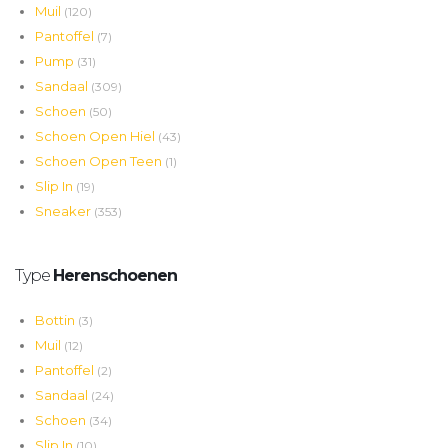
Muil
(120)
Pantoffel
(7)
Pump
(31)
Sandaal
(309)
Schoen
(50)
Schoen Open Hiel
(43)
Schoen Open Teen
(1)
Slip In
(19)
Sneaker
(353)
Type
Herenschoenen
Bottin
(3)
Muil
(12)
Pantoffel
(2)
Sandaal
(24)
Schoen
(34)
Slip In
(10)