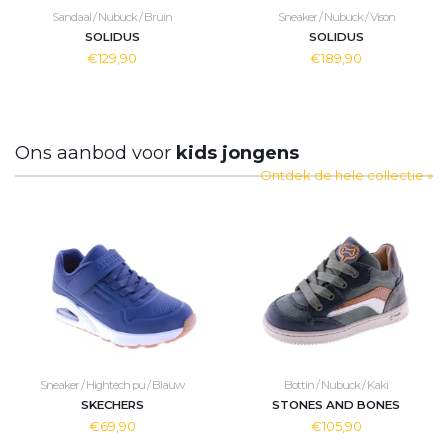
Sandaal / Nubuck / Bruin
Sneaker / Nubuck / Vison
SOLIDUS
SOLIDUS
€129,90
€189,90
Ons aanbod voor
kids jongens
Ontdek de hele collectie »
Sneaker / Hightech pu / Blauw
Bottin / Nubuck / Kaki
SKECHERS
STONES AND BONES
€69,90
€105,90