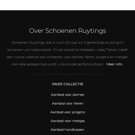
Over Schoenen Ruytings
Schoenen Ruytings, dat is ruim 50 jaar en 3 generaties ervaring in
schoenen van topkwaliteit. Onze winkel te Hoeleden, nabij Tienen, heeft
een ruime collectie aan schoenen voor dames, heren, jongens en meisjes:
Meer info
voor elke gelegenheid vindt u bij ons de perfecte schoen.
ONZE COLLECTIE
Aanbod voor dames
Aanbod voor heren
Aanbod voor jongens
Aanbod voor meisjes
Aanbod handtassen