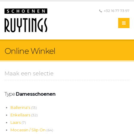
+32 16 77 73 97
Online Winkel
Maak een selectie
Type
Damesschoenen
Ballerina's
(13)
Enkellaars
(32)
Laars
(7)
Mocassin / Slip On
(64)