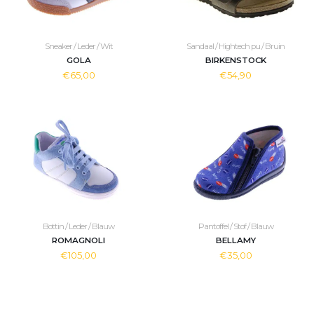
Sneaker / Leder / Wit
Sandaal / Hightech pu / Bruin
GOLA
BIRKENSTOCK
€65,00
€54,90
Bottin / Leder / Blauw
Pantoffel / Stof / Blauw
ROMAGNOLI
BELLAMY
€105,00
€35,00