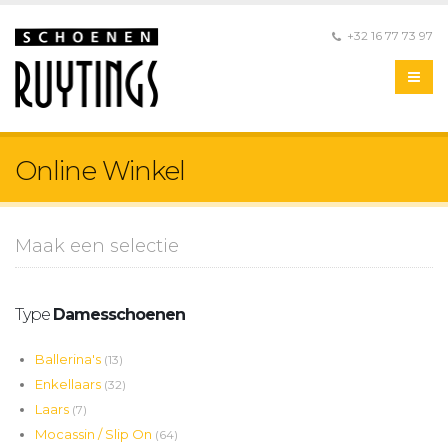
+32 16 77 73 97
Online Winkel
Maak een selectie
Type
Damesschoenen
Ballerina's
(13)
Enkellaars
(32)
Laars
(7)
Mocassin / Slip On
(64)