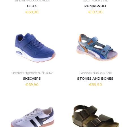
Sandaal / Nubuck / Blauw
Bottin / Leder / Wit
GEOX
ROMAGNOLI
€69,90
€107,00
Sneaker / Hightech pu / Blauw
Sandaal / Nubuck / Kaki
SKECHERS
STONES AND BONES
€69,90
€99,90