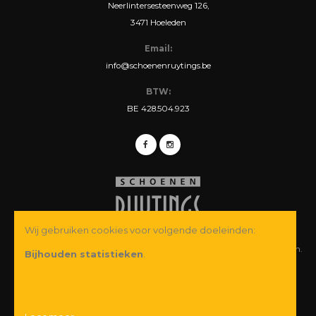
Neerlintersesteenweg 126,
3471 Hoeleden
Email:
info@schoenenruytings.be
BTW:
BE 428.504.923
Wij gebruiken cookies voor volgende doeleinden:
© Copyright 2026 Schoenen Ruytings BVBA. Alle rechten voorbehouden.
Bijhouden statistieken
.
Webdesign
&
webshop ontwikkeling
door
Zenjoy in Leuven
·
Powered by
Nimbu
Wij garanderen u een veilige betaling: