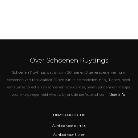
Over Schoenen Ruytings
Schoenen Ruytings, dat is ruim 50 jaar en 3 generaties ervaring in
schoenen van topkwaliteit. Onze winkel te Hoeleden, nabij Tienen, heeft
een ruime collectie aan schoenen voor dames, heren, jongens en meisjes:
Meer info
voor elke gelegenheid vindt u bij ons de perfecte schoen.
ONZE COLLECTIE
Aanbod voor dames
Aanbod voor heren