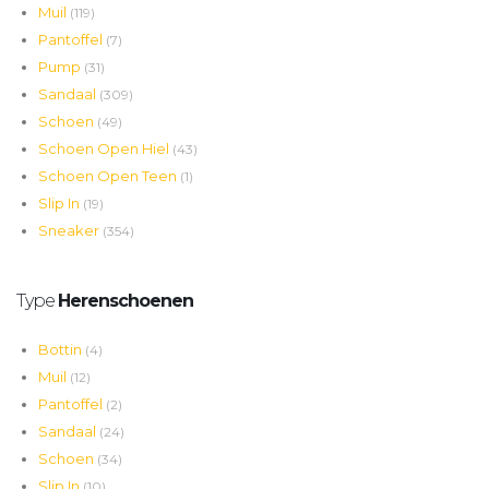
Muil
(119)
Pantoffel
(7)
Pump
(31)
Sandaal
(309)
Schoen
(49)
Schoen Open Hiel
(43)
Schoen Open Teen
(1)
Slip In
(19)
Sneaker
(354)
Type
Herenschoenen
Bottin
(4)
Muil
(12)
Pantoffel
(2)
Sandaal
(24)
Schoen
(34)
Slip In
(10)