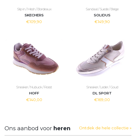
Slip in / Mesh / Bordeaux
Sandaal / Suede / Beige
SKECHERS
SOLIDUS
€109,90
€149,90
Sneaker / Nubuck / Roest
Sneaker / Leder / Goud
HOFF
DL SPORT
€140,00
€169,00
Ons aanbod voor
heren
Ontdek de hele collectie »