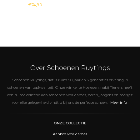
€74,90
Over Schoenen Ruytings
Schoenen Ruytings, dat is ruim 50 jaar en 3 generaties ervaring in
schoenen van topkwaliteit. Onze winkel te Hoeleden, nabij Tienen, heeft
een ruime collectie aan schoenen voor dames, heren, jongens en meisjes:
Meer info
voor elke gelegenheid vindt u bij ons de perfecte schoen.
ONZE COLLECTIE
Aanbod voor dames