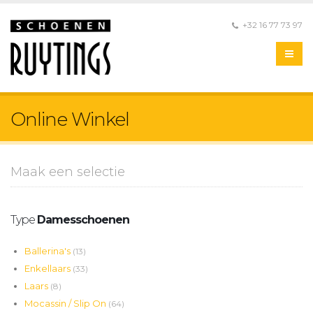
+32 16 77 73 97
Online Winkel
Maak een selectie
Type
Damesschoenen
Ballerina's
(13)
Enkellaars
(33)
Laars
(8)
Mocassin / Slip On
(64)