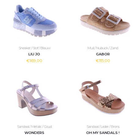
Sneaker / Stof / Blauw
Muil / Nubuck / Zand
LIU JO
GABOR
€169,00
€115,00
Sandaal / Metalic / Goud
Sandaal / Leder / Brons
WONDERS
OH MY SANDALS !