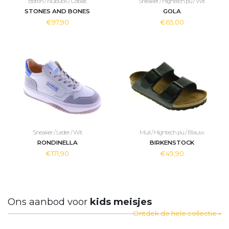
Bottin / Nubuck / Cobalt
Sneaker / Hightech pu / Wit
STONES AND BONES
GOLA
€97,90
€65,00
Sneaker / Leder / Wit
Muil / Hightech pu / Blauw
RONDINELLA
BIRKENSTOCK
€171,90
€49,90
Ons aanbod voor
kids meisjes
Ontdek de hele collectie »