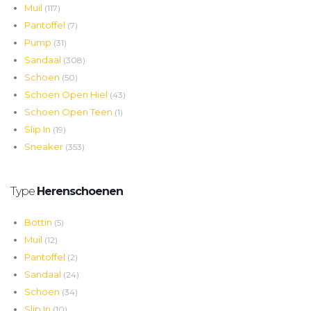
Muil
(117)
Pantoffel
(7)
Pump
(31)
Sandaal
(308)
Schoen
(50)
Schoen Open Hiel
(43)
Schoen Open Teen
(1)
Slip In
(19)
Sneaker
(353)
Type
Herenschoenen
Bottin
(5)
Muil
(12)
Pantoffel
(2)
Sandaal
(24)
Schoen
(34)
Slip In
(10)