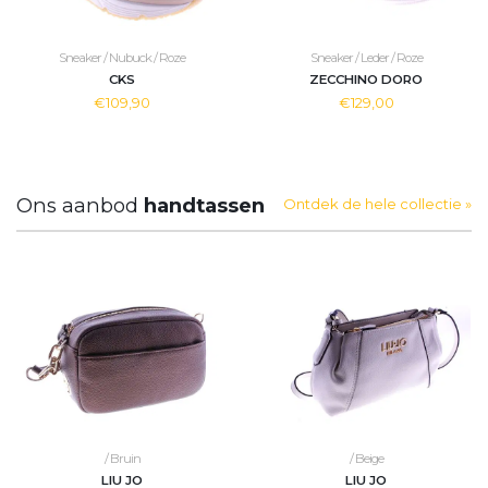
Sneaker / Nubuck / Roze
Sneaker / Leder / Roze
CKS
ZECCHINO DORO
€109,90
€129,00
Ons aanbod
handtassen
Ontdek de hele collectie »
/ Bruin
/ Beige
LIU JO
LIU JO