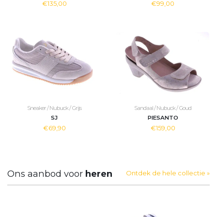
€135,00
€99,00
Sneaker / Nubuck / Grijs
Sandaal / Nubuck / Goud
SJ
PIESANTO
€69,90
€159,00
Ons aanbod voor
heren
Ontdek de hele collectie »