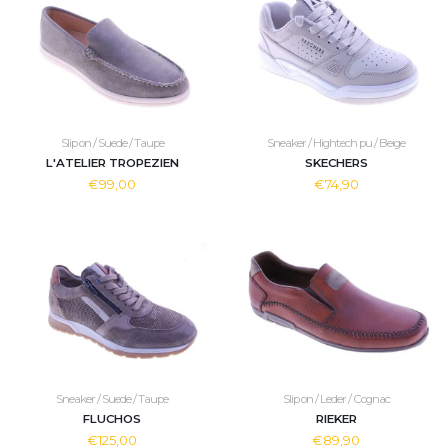
Slip on / Suede / Taupe
Sneaker / Hightech pu / Beige
L'ATELIER TROPEZIEN
SKECHERS
€99,00
€74,90
Sneaker / Suede / Taupe
Slip on / Leder / Cognac
FLUCHOS
RIEKER
€125,00
€89,90