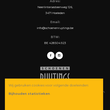
Adres:
Neerlintersesteenweg 126,
3471 Hoeleden
Email:
info@schoenenruytings.be
BTW:
BE 428.504.923
Wij gebruiken cookies voor volgende doeleinden:
© Copyright 2026 Schoenen Ruytings BVBA. Alle rechten voorbehouden.
Bijhouden statistieken
.
Webdesign
&
webshop ontwikkeling
door
Zenjoy in Leuven
·
Powered by
Nimbu