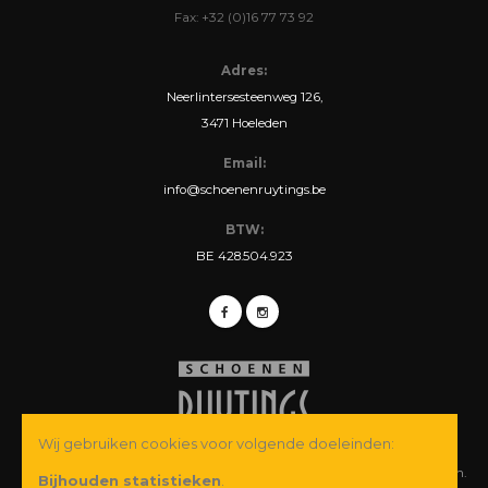
Fax: +32 (0)16 77 73 92
Adres:
Neerlintersesteenweg 126,
3471 Hoeleden
Email:
info@schoenenruytings.be
BTW:
BE 428.504.923
Wij gebruiken cookies voor volgende doeleinden:
© Copyright 2026 Schoenen Ruytings BVBA. Alle rechten voorbehouden.
Bijhouden statistieken
.