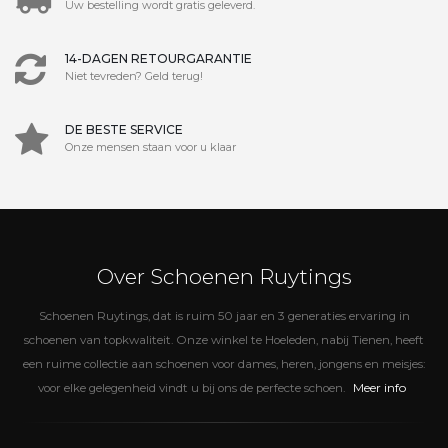
Uw bestelling wordt gratis geleverd.
14-DAGEN RETOURGARANTIE
Niet tevreden? Geld terug!
DE BESTE SERVICE
Onze mensen staan voor u klaar
Over Schoenen Ruytings
Schoenen Ruytings, dat is ruim 50 jaar en 3 generaties ervaring in
schoenen van topkwaliteit. Onze winkel te Hoeleden, nabij Tienen, heeft
een ruime collectie aan schoenen voor dames, heren, jongens en meisjes:
Meer info
voor elke gelegenheid vindt u bij ons de perfecte schoen.