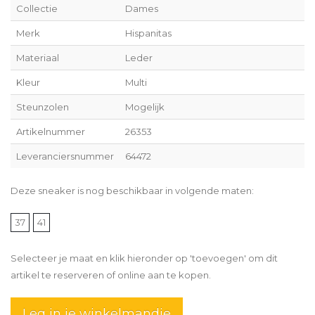
Collectie
Dames
Merk
Hispanitas
Materiaal
Leder
Kleur
Multi
Steunzolen
Mogelijk
Artikelnummer
26353
Leveranciersnummer
64472
Deze sneaker is nog beschikbaar in volgende maten:
37
41
Selecteer je maat en klik hieronder op 'toevoegen' om dit
artikel te reserveren of online aan te kopen.
Leg in je winkelmandje