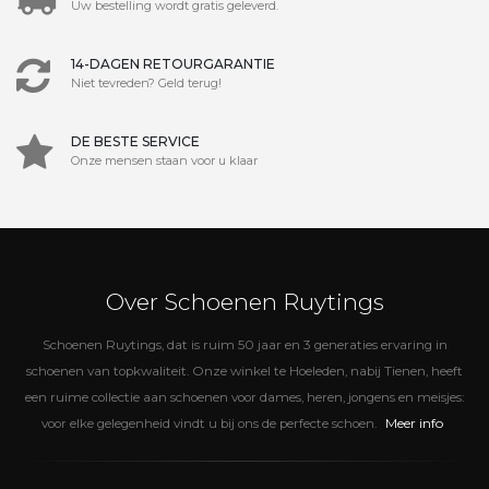
Uw bestelling wordt gratis geleverd.
14-DAGEN RETOURGARANTIE
Niet tevreden? Geld terug!
DE BESTE SERVICE
Onze mensen staan voor u klaar
Over Schoenen Ruytings
Schoenen Ruytings, dat is ruim 50 jaar en 3 generaties ervaring in
schoenen van topkwaliteit. Onze winkel te Hoeleden, nabij Tienen, heeft
een ruime collectie aan schoenen voor dames, heren, jongens en meisjes:
Meer info
voor elke gelegenheid vindt u bij ons de perfecte schoen.