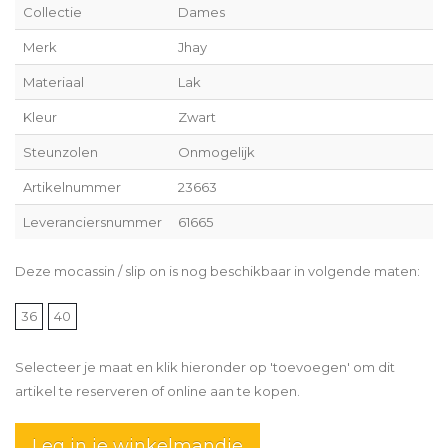
Collectie
Dames
Merk
Jhay
Materiaal
Lak
Kleur
Zwart
Steunzolen
Onmogelijk
Artikelnummer
23663
Leveranciersnummer
61665
Deze mocassin / slip on is nog beschikbaar in volgende maten:
36
40
Selecteer je maat en klik hieronder op 'toevoegen' om dit
artikel te reserveren of online aan te kopen.
Leg in je winkelmandje