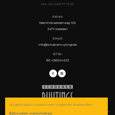
Fax: +32 (0)16 77 73 92
Adres:
Neerlintersesteenweg 126,
3471 Hoeleden
Email:
info@schoenenruytings.be
BTW:
BE 428.504.923
Wij gebruiken cookies voor volgende doeleinden:
© Copyright 2026 Schoenen Ruytings BVBA. Alle rechten voorbehouden.
Bijhouden statistieken
.