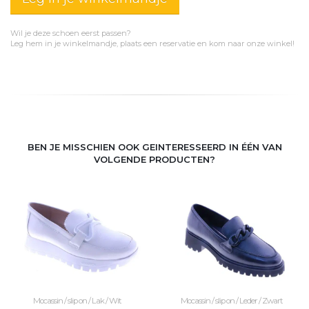
Wil je deze schoen eerst passen?
Leg hem in je winkelmandje, plaats een reservatie en kom naar onze winkel!
BEN JE MISSCHIEN OOK GEINTERESSEERD IN ÉÉN VAN
VOLGENDE PRODUCTEN?
Mocassin / slip on / Lak / Wit
Mocassin / slip on / Leder / Zwart