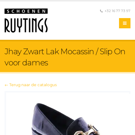
+32 16 77 73 97
Jhay Zwart Lak Mocassin / Slip On
voor dames
← Terug naar de catalogus