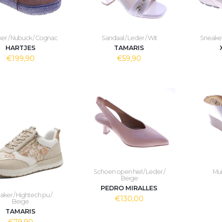
er / Nubuck / Cognac
Sandaal / Leder / Wit
Sneaker
HARTJES
TAMARIS
€199,90
€59,90
Schoen open hiel / Leder /
Mui
Beige
PEDRO MIRALLES
ker / Hightech pu /
€130,00
Beige
TAMARIS