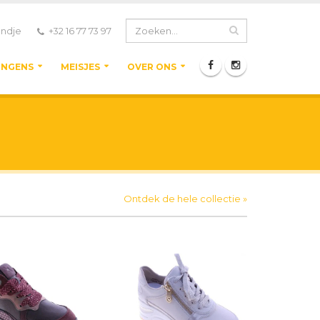
ndje
+32 16 77 73 97
ONGENS
MEISJES
OVER ONS
Ontdek de hele collectie »