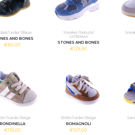
aal / Leder / Blauw
Sneaker / Nubuck /
Sneak
Lichtblauw
NES AND BONES
STONES AND BONES
€80,00
€129,90
tin / Suede / Beige
Bottin / Leder / Beige
Sanda
RONDINELLA
ROMAGNOLI
€135,00
€107,00