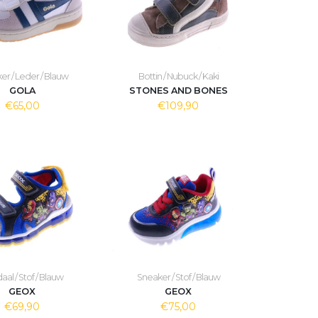
er / Leder / Blauw
Bottin / Nubuck / Kaki
GOLA
STONES AND BONES
€65,00
€109,90
al / Stof / Blauw
Sneaker / Stof / Blauw
GEOX
GEOX
€69,90
€75,00