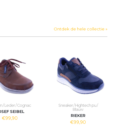
Ontdek de hele collectie »
 / Leder / Cognac
Sneaker / Hightech pu /
Blauw
OSEF SEIBEL
RIEKER
€99,90
€99,90