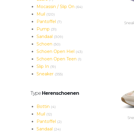
Mocassin / Slip On
(64)
Muil
(120)
Pantoffel
(7)
Sneak
Pump
(31)
Sandaal
(309)
Schoen
(50)
Schoen Open Hiel
(43)
Schoen Open Teen
(1)
Slip In
(19)
Sneaker
(355)
Type
Herenschoenen
Bottin
(4)
Muil
(12)
Snea
Pantoffel
(2)
Sandaal
(24)