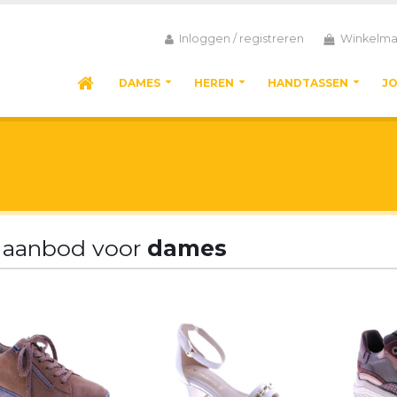
Inloggen / registreren
Winkelma
DAMES
HEREN
HANDTASSEN
J
 aanbod voor
dames