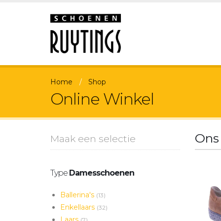
Home
Shop
Online Winkel
Ons
Maak een selectie
Type
Damesschoenen
Ballerina's
(13)
Enkellaars
(32)
Laars
(7)