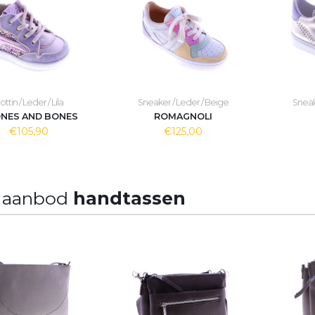
ottin / Leder / Lila
Sneaker / Leder / Beige
Sneake
NES AND BONES
ROMAGNOLI
€105,90
€125,00
 aanbod
handtassen