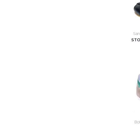
Sand
STO
Bot