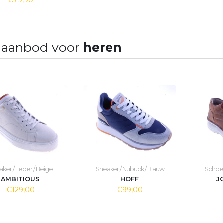
€79,90
 aanbod voor
heren
ker / Leder / Beige
Sneaker / Nubuck / Blauw
Schoen
AMBITIOUS
HOFF
J
€129,00
€99,00