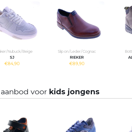
ker / Nubuck / Beige
Slip on / Leder / Cognac
Botti
SJ
RIEKER
A
€84,90
€89,90
 aanbod voor
kids jongens