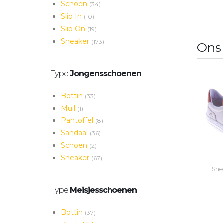
Schoen
(34)
Slip In
(10)
Slip On
(19)
Sneaker
(173)
Ons
Type
Jongensschoenen
Bottin
(33)
Muil
(1)
Pantoffel
(8)
Sandaal
(36)
Schoen
(2)
Sneaker
(67)
Snea
Type
Meisjesschoenen
Bottin
(37)