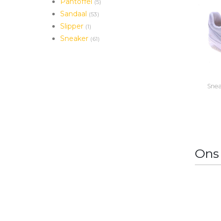
Pantoffel
(5)
Sandaal
(53)
Slipper
(1)
Sneaker
(61)
Snea
Ons