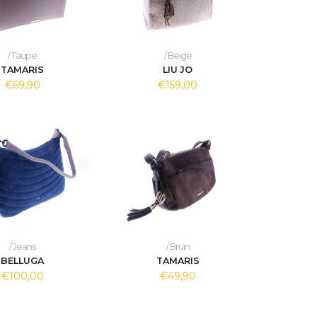
/ Taupe
/ Beige
TAMARIS
LIU JO
€69,90
€159,00
/ Jeans
/ Bruin
BELLUGA
TAMARIS
€100,00
€49,90