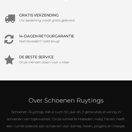
GRATIS VERZENDING
Uw bestelling wordt gratis geleverd.
14-DAGEN RETOURGARANTIE
Niet tevreden? Geld terug!
DE BESTE SERVICE
Onze mensen staan voor u klaar
Over Schoenen Ruytings
Schoenen Ruytings, dat is ruim 50 jaar en 3 generaties ervaring in
schoenen van topkwaliteit. Onze winkel te Hoeleden, nabij Tienen, heeft
een ruime collectie aan schoenen voor dames, heren, jongens en meisjes: