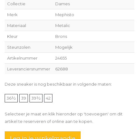
Collectie
Dames
Merk
Mephisto
Materiaal
Metalic
Kleur
Brons
Steunzolen
Mogelijk
Artikelnummer
24655
Leveranciersnummer
62688
Deze sneaker is nog beschikbaar in volgende maten:
36½
39
39½
42
Selecteer je maat en klik hieronder op 'toevoegen' om dit
artikel te reserveren of online aan te kopen.
Leg in je winkelmandje