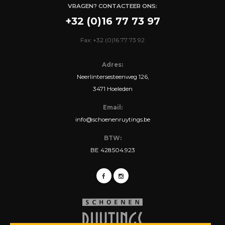
VRAGEN? CONTACTEER ONS:
+32 (0)16 77 73 97
Fax: +32 (0)16 77 73 92
Adres:
Neerlintersesteenweg 126,
3471 Hoeleden
Email:
info@schoenenruytings.be
BTW:
BE 428.504.923