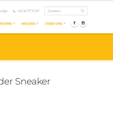
ndje
+32 16 77 73 97
ONGENS
MEISJES
OVER ONS
der Sneaker