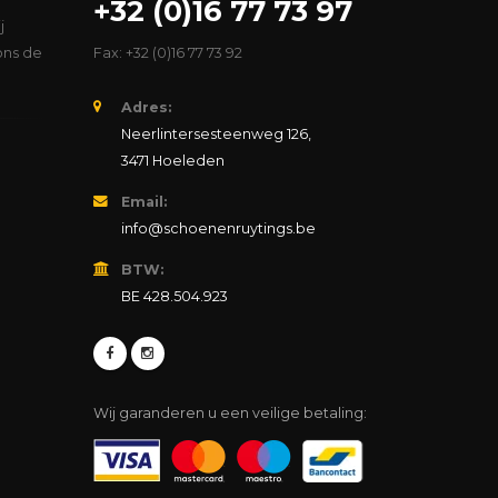
+32 (0)16 77 73 97
j
ons de
Fax: +32 (0)16 77 73 92
Adres:
Neerlintersesteenweg 126,
3471 Hoeleden
Email:
info@schoenenruytings.be
BTW:
BE 428.504.923
Wij garanderen u een veilige betaling: