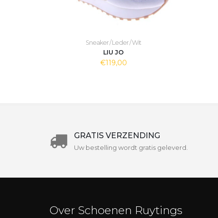
Sneaker / Leder / Wit
LIU JO
€119,00
GRATIS VERZENDING
Uw bestelling wordt gratis geleverd.
Over Schoenen Ruytings