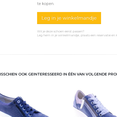
te kopen.
Leg in je winkelmandje
Wil je deze schoen eerst passen?
Leg hem in je winkelmandje, plaats een reservatie en
MISSCHIEN OOK GEINTERESSEERD IN ÉÉN VAN VOLGENDE PR