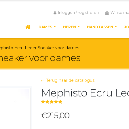
Inloggen / registreren
Winkelma
DAMES
HEREN
HANDTASSEN
J
phisto Ecru Leder Sneaker voor dames
neaker voor dames
← Terug naar de catalogus
Mephisto Ecru Le
5.00
out of 5
€215,00