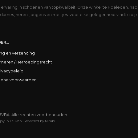
s ervaring in schoenen van topkwaliteit. Onze winkel te Hoeleden, nabi
dames, heren, jongens en meisjes: voor elke gelegenheid vindt u bij 
ER...
ing en verzending
rneren / Herroepingsrecht
rivacybeleid
ene voorwaarden
BVBA. Alle rechten voorbehouden.
joy in Leuven
·
Powered by Nimbu