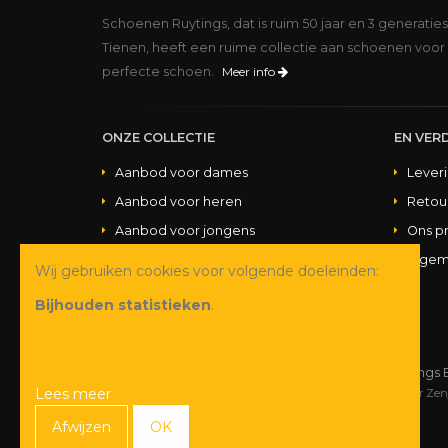
Schoenen Ruytings, dat is ruim 50 jaar en 3 generatie
Tienen, heeft een ruime collectie aan schoenen voor 
perfecte schoen.
Meer info
ONZE COLLECTIE
EN VERD
Aanbod voor dames
Lever
Aanbod voor heren
Retou
Aanbod voor jongens
Ons p
Aanbod voor meisjes
Algem
Wij gebruiken cookies voor volgende doeleinden:
Aanbod handtassen
Bijhouden statistieken
.
© Copyright 2026 Schoenen Ruytings 
Lees meer
Webdesign
&
webshop ontwikkeling
door
Zen
Afwijzen
OK