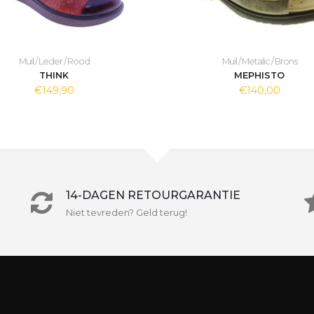
Muil / Leder / Rood
Muil / Metalic / Brons
THINK
MEPHISTO
€149,90
€140,00
14-DAGEN RETOURGARANTIE
Niet tevreden? Geld terug!