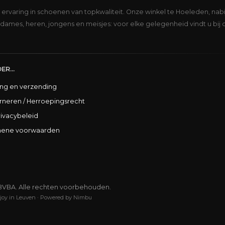
s ervaring in schoenen van topkwaliteit. Onze winkel te Hoeleden, nabi
dames, heren, jongens en meisjes: voor elke gelegenheid vindt u bij 
ER...
ing en verzending
rneren / Herroepingsrecht
rivacybeleid
ene voorwaarden
BVBA. Alle rechten voorbehouden.
joy in Leuven
·
Powered by Nimbu