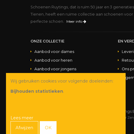
Schoenen Ruytings, dat is ruim 50 jaar en 3 generatie
Tienen, heeft een ruime collectie aan schoenen voor 
perfecte schoen.
Meer info
ONZE COLLECTIE
EN VERD
Aanbod voor dames
Lever
Aanbod voor heren
Retou
Aanbod voor jongens
Ons p
Aanbod voor meisjes
Algem
Wij gebruiken cookies voor volgende doeleinden:
Aanbod handtassen
Bijhouden statistieken
.
© Copyright 2026 Schoenen Ruytings 
Lees meer
Webdesign
&
webshop ontwikkeling
door
Zen
Afwijzen
OK