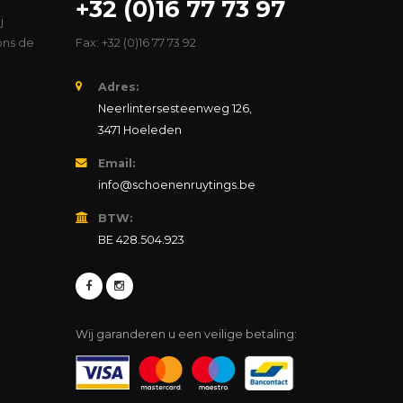
+32 (0)16 77 73 97
j
ons de
Fax: +32 (0)16 77 73 92
Adres:
Neerlintersesteenweg 126,
3471 Hoeleden
Email:
info@schoenenruytings.be
BTW:
BE 428.504.923
Wij garanderen u een veilige betaling: