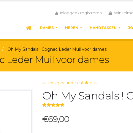
Inloggen / registreren
Winkelma
DAMES
HEREN
HANDTASSEN
J
Oh My Sandals ! Cognac Leder Muil voor dames
c Leder Muil voor dames
← Terug naar de catalogus
Oh My Sandals ! 
5.00
out of 5
€69,00