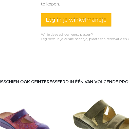
te kopen.
Leg in je winkelmandje
Wil je deze schoen eerst passen?
Leg hem in je winkelmandje, plaats een reservatie en
MISSCHIEN OOK GEINTERESSEERD IN ÉÉN VAN VOLGENDE PR