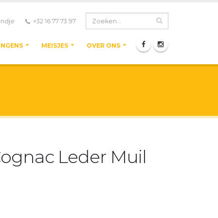
ndje
+32 16 77 73 97
ONGENS
MEISJES
OVER ONS
Cognac Leder Muil