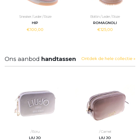
Sneaker / Leder / Roze
Bottin / Leder / Roze
HIP
ROMAGNOLI
€100,00
€125,00
Ons aanbod
handtassen
Ontdek de hele collectie »
/ Ecru
/ Camel
LIU JO
LIU JO