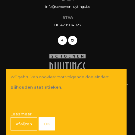
info@schoenenruytings.be
BTW:
BE 428.504.923
Wij gebruiken cookies voor volgende doeleinden:
© Copyright 2026 Schoenen Ruytings BVBA. Alle rechten voorbehouden.
Bijhouden statistieken
.
Webdesign
&
webshop ontwikkeling
door
Zenjoy in Leuven
·
Powered by
Nimbu
Wij garanderen u een veilige betaling:
Lees meer
Afwijzen
OK