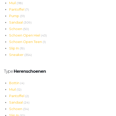
Muil
(118)
Pantoffel
(7)
Pump
(31)
Sandaal
(309)
Schoen
(50)
Schoen Open Hiel
(43)
Schoen Open Teen
(1)
Slip In
(19)
Sneaker
(354)
Type
Herenschoenen
Bottin
(4)
Muil
(12)
Pantoffel
(2)
Sandaal
(24)
Schoen
(34)
Slip In
(10)