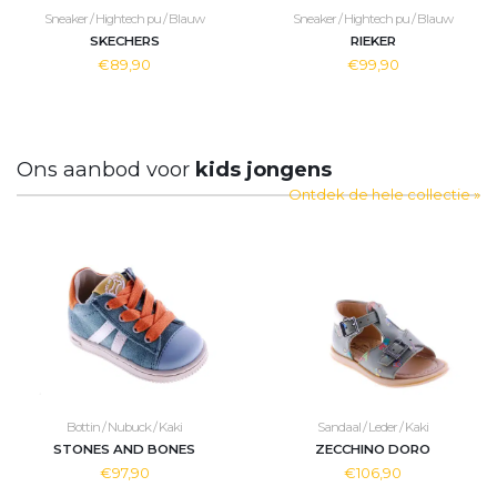
Sneaker / Hightech pu / Blauw
Sneaker / Hightech pu / Blauw
SKECHERS
RIEKER
€89,90
€99,90
Ons aanbod voor
kids jongens
Ontdek de hele collectie »
Bottin / Nubuck / Kaki
Sandaal / Leder / Kaki
STONES AND BONES
ZECCHINO DORO
€97,90
€106,90