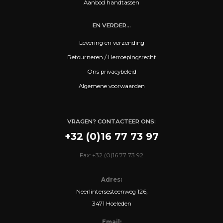
Aanbod handtassen
EN VERDER...
Levering en verzending
Retourneren / Herroepingsrecht
Ons privacybeleid
Algemene voorwaarden
VRAGEN? CONTACTEER ONS:
+32 (0)16 77 73 97
Fax: +32 (0)16 77 73 92
Adres:
Neerlintersesteenweg 126,
3471 Hoeleden
Email: