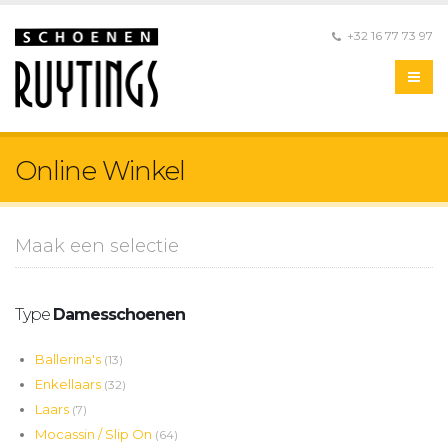
+32 16 77 73 97
Online Winkel
Maak een selectie
Type
Damesschoenen
Ballerina's
(13)
Enkellaars
(32)
Laars
(7)
Mocassin / Slip On
(64)