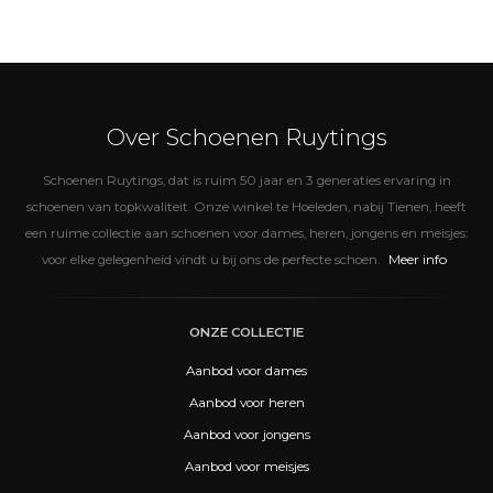
Over Schoenen Ruytings
Schoenen Ruytings, dat is ruim 50 jaar en 3 generaties ervaring in
schoenen van topkwaliteit. Onze winkel te Hoeleden, nabij Tienen, heeft
een ruime collectie aan schoenen voor dames, heren, jongens en meisjes:
Meer info
voor elke gelegenheid vindt u bij ons de perfecte schoen.
ONZE COLLECTIE
Aanbod voor dames
Aanbod voor heren
Aanbod voor jongens
Aanbod voor meisjes