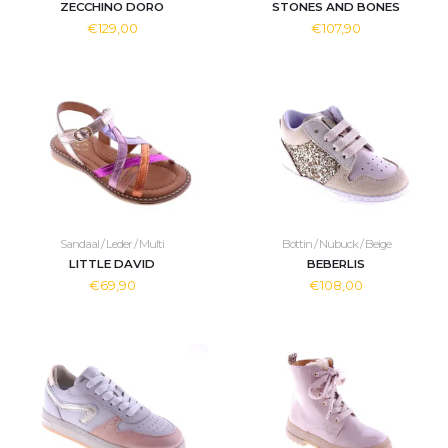
ZECCHINO DORO
STONES AND BONES
€129,00
€107,90
Sandaal / Leder / Multi
Bottin / Nubuck / Beige
LITTLE DAVID
BEBERLIS
€69,90
€108,00