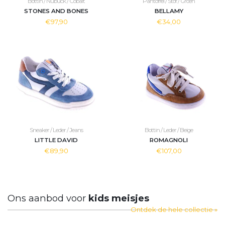
Bottin / Nubuck / Cobalt
Pantoffel / Stof / Groen
STONES AND BONES
BELLAMY
€97,90
€34,00
Sneaker / Leder / Jeans
Bottin / Leder / Beige
LITTLE DAVID
ROMAGNOLI
€89,90
€107,00
Ons aanbod voor
kids meisjes
Ontdek de hele collectie »