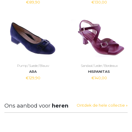
€89,90
€130,00
Pump / Suede / Blauw
Sandaal / Leder / Bordeaux
ARA
HISPANITAS
€129,90
€140,00
Ons aanbod voor
heren
Ontdek de hele collectie »